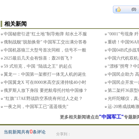
(0)
相关新闻
中国秘密引进“红土地”制导炮弹 却水土不服
“0001”号现身
俄制战舰“脱胎换骨” 中国军工交出满分答卷
重磅！中国96A
中国机器狼三大型号首次同框，信号不一般
中国04B式步
2025最后几天会有惊喜：轰20首飞？
中国六代机双机
59 式坦克，中国 “陆战之王” 的起点
“漂移”拐弯？中
翼龙一：中国第一架察打一体无人机的诞生
中国民企助力 高
中国翼龙X 可在8000米高空反潜持续40小时
中国民企开发一款
俄罗斯人放下身段 要把航母托付给中国修？
第二架歼36原
“红旗”17AE野战防空系统有何过人之处？
光纤陀螺仪，真是
一夜之间，中国军工已“遥遥领先”
运-20将成战略
"中国军工"
更多相关新闻请点击
专题新
0
当前新闻共有
条评论
分享到：