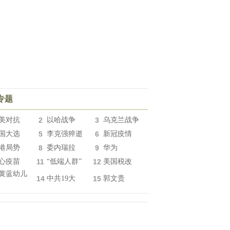
专题
美对抗
2
以哈战争
3
乌克兰战争
国大选
5
李克强猝逝
6
新冠疫情
港局势
8
委内瑞拉
9
华为
心疫苗
11
“低端人群”
12
美国税改
黄蓝幼儿
14
中共19大
15
郭文贵