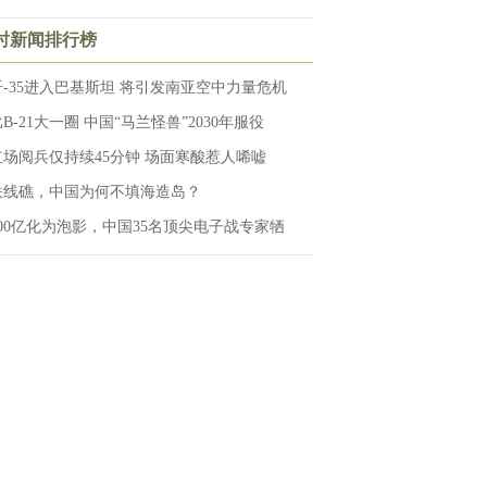
小时新闻排行榜
歼-35进入巴基斯坦 将引发南亚空中力量危机
B-21大一圈 中国“马兰怪兽”2030年服役
红场阅兵仅持续45分钟 场面寒酸惹人唏嘘
铁线礁，中国为何不填海造岛？
100亿化为泡影，中国35名顶尖电子战专家牺