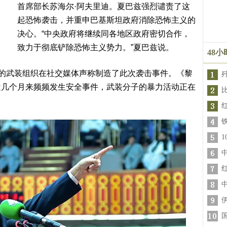
首席部长苏海尔·阿夫里迪。夏巴兹强烈谴责了这
起恐怖袭击，并重申巴基斯坦政府消除恐怖主义的
决心。“中央政府将继续同各地区政府密切合作，
致力于彻底铲除恐怖主义势力。”夏巴兹说。
48
”的武装组织在社交媒体声称制造了此次袭击事件。《黎
近几个月来频频发生安全事件，武装分子的暴力活动正在
比