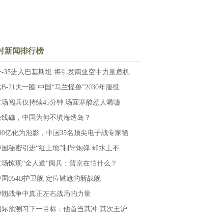
小时新闻排行榜
歼-35进入巴基斯坦 将引发南亚空中力量危机
B-21大一圈 中国“马兰怪兽”2030年服役
红场阅兵仅持续45分钟 场面寒酸惹人唏嘘
铁线礁，中国为何不填海造岛？
100亿化为泡影，中国35名顶尖电子战专家牺
中国秘密引进“红土地”制导炮弹 却水土不
红场惊现“全人道”阅兵：普京在怕什么？
中国054B护卫舰 定位尴尬的新战舰
伊朗战争中真正左右战局的力量
国际预测习下一目标：他首当其冲 其次王沪