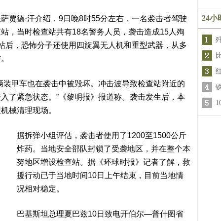
24
萨贾德·汗介绍，9日晚8时55分左右，一名袭击者驾驶
站，当时检查站共有18名警务人员，袭击造成15人殉
站后，恐怖分子还使用四旋翼无人机和重型武器，从多
比
炸。
辆装甲车也在袭击中被毁坏。冲击波导致检查站附近的
入了紧急状态。”《黎明报》报道称。袭击发生后，本
型机械清理现场。
据拆弹小组评估，袭击者使用了1200至1500公斤
炸药。当地安全部队封锁了受袭地区，并在整个本
努地区增设检查站。据《环球时报》记者了解，救
援行动已于当地时间10日上午结束，目前当地情
况相对稳定。
巴基斯坦总理夏巴兹10日致电开伯尔—普什图省