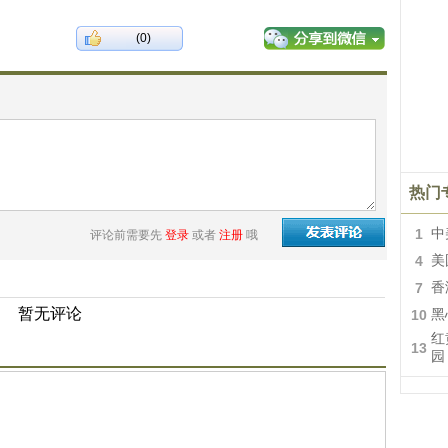
(0)
热门
1
中
评论前需要先
登录
或者
注册
哦
4
美
7
香
暂无评论
10
黑
红
13
园