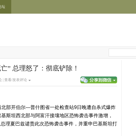
论坛
死亡” 总理怒了：彻底铲除！
 |
查看/发表评论
西北部开伯尔—普什图省一处检查站9日晚遭自杀式爆炸
巴基斯坦西北部与阿富汗接壤地区恐怖袭击事件激增，
坦总理夏巴兹谴责此次恐怖袭击事件，并重申巴基斯坦打