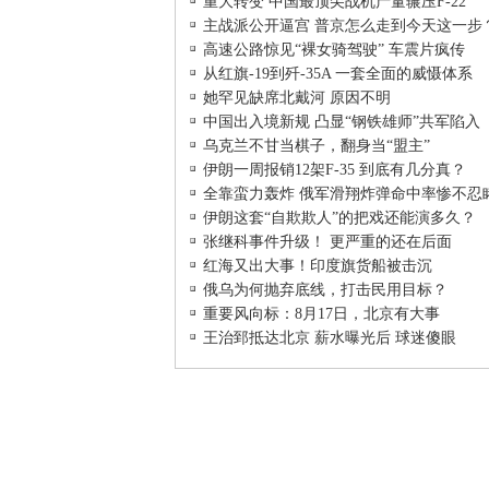
重大转变 中国最顶尖战机产量辗压F-22
主战派公开逼宫 普京怎么走到今天这一步
高速公路惊见“裸女骑驾驶” 车震片疯传
从红旗-19到歼-35A 一套全面的威慑体系
她罕见缺席北戴河 原因不明
中国出入境新规 凸显“钢铁雄师”共军陷入
乌克兰不甘当棋子，翻身当“盟主”
伊朗一周报销12架F-35 到底有几分真？
全靠蛮力轰炸 俄军滑翔炸弹命中率惨不忍
伊朗这套“自欺欺人”的把戏还能演多久？
张继科事件升级！ 更严重的还在后面
红海又出大事！印度旗货船被击沉
俄乌为何抛弃底线，打击民用目标？
重要风向标：8月17日，北京有大事
王治郅抵达北京 薪水曝光后 球迷傻眼