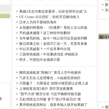
轰
东
离婚3天后与希拉里看球，60岁吴明华活成“大
UE Crypto AI云挖矿，轻松开启被动收入
日本人为何不爱移民海外
从茄鲞到烤鹿肉：《红楼梦》里的人怎么吃饭
手机越来越慢？这三种软件快删掉
当年被骂的他，如今一纸公告印证其超前判断
惨过靖康之耻！金国灭亡这一天，究竟有多惨
中以关系破裂？一个反常事件出现
三国突然抱团！中东重磅消息 伊朗怒斥
明天，中国也许会感谢川普
网民批南航发“西梅汁” 害百人空中抢厕所
75岁王石女儿近照曝光，小姑娘笑容灿烂
川普赢了：大限逼近 加国10项贸易让步摆上桌
上海租客发现1相片 竟吓哭连夜搬离
场
“西平大侠”横空出世 习近平枫桥经验完败
羞
王虹邓煜北大同窗 拿下“统计学诺贝尔”奖
离岸税收政策刚出，很多有钱人就开始离婚了
俄