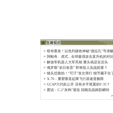
暗布垂发！以色列接收神秘“德拉孔”号潜
阿帕奇、虎式...全球最强攻击直升机的对
解放军机器人大军亮相 重头戏还在后头
俄罗斯“末日鱼雷” 即将投入实战部署？
镜头怼脸拍！“可汗”首次滑行 细节藏不住
X-76：重塑垂直起降飞行器速度极限
GCAP六代机公开 没有水平尾翼的F-35？
图说：C-2“灰狗”退役 回顾实战精彩瞬间