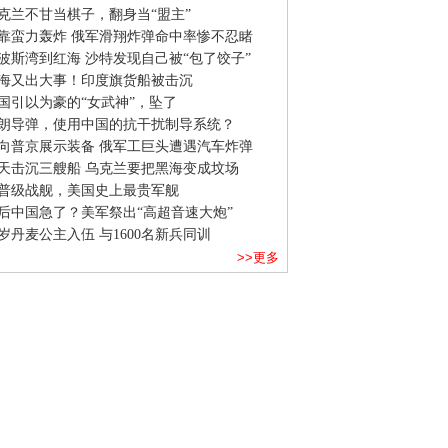
克兰不甘当棋子，翻身当“盟主”
靠蛮力轰炸 俄军滑翔炸弹命中率惨不忍睹
波斯湾到红海 沙特发现自己被“包了饺子”
海又出大事！印度旗货船被击沉
国引以为豪的“女武神”，坠了
朗导弹，使用中国的抗干扰制导系统？
向普京展示装备 俄军工巨头遭遇汽车炸弹
天击沉三艘船 乌克兰要把黑海变成坟场
普级战舰，美国史上最贵军舰
后中国急了？美军祭出“高超音速大炮”
9岁丹麦公主入伍 与1600名新兵同训
>>更多