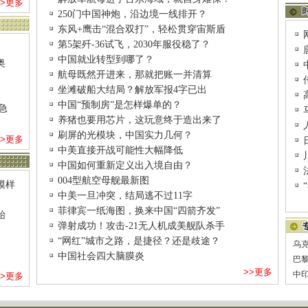
>>更多
250门中国神炮，沿边境一线排开？
东风+鹰击“混合双打”，轻松贯穿宙斯盾
第5架歼-36试飞，2030年服役稳了？
中国就业转型到哪了？
奥
航母既然开进来，那就把账一并清算
坐滩破船大结局？解放军报4字已出
中国“预制房”是怎样爆单的？
急
养猪也要用芯片，这玩意终于造出来了
刷屏的光模块，中国实力几何？
>>更多
中美直接开战可能性大幅降低
中国如何重新定义出入境自由？
004型航空母舰最新图
模样
中美一旦冲突，结局逃不过11字
菲律宾一纸海图，换来中国“四箭齐发”
始
弹射成功！攻击-21无人机成美舰队杀手
“网红”城市之路，是捷径？还是歧途？
乌
中国社会四大脑膜炎
巴
>>更多
中
>>更多