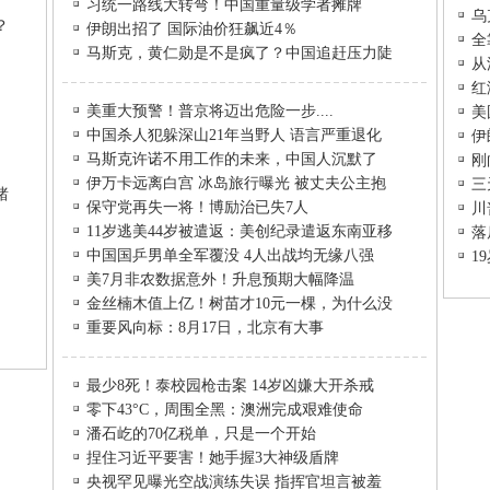
习统一路线大转弯！中国重量级学者摊牌
乌
？
伊朗出招了 国际油价狂飙近4％
全
马斯克，黄仁勋是不是疯了？中国追赶压力陡
从
红
美重大预警！普京将迈出危险一步....
美
中国杀人犯躲深山21年当野人 语言严重退化
伊
马斯克许诺不用工作的未来，中国人沉默了
刚
伊万卡远离白宫 冰岛旅行曝光 被丈夫公主抱
三
睹
保守党再失一将！博励治已失7人
川
11岁逃美44岁被遣返：美创纪录遣返东南亚移
落
中国国乒男单全军覆没 4人出战均无缘八强
1
美7月非农数据意外！升息预期大幅降温
金丝楠木值上亿！树苗才10元一棵，为什么没
重要风向标：8月17日，北京有大事
最少8死！泰校园枪击案 14岁凶嫌大开杀戒
零下43°C，周围全黑：澳洲完成艰难使命
潘石屹的70亿税单，只是一个开始
捏住习近平要害！她手握3大神级盾牌
央视罕见曝光空战演练失误 指挥官坦言被羞