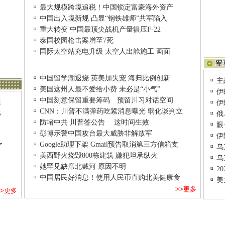
最大规模跨境追税！中国锁定富豪海外资产
中国出入境新规 凸显“钢铁雄师”共军陷入
重大转变 中国最顶尖战机产量辗压F-22
泰国校园枪击案增至7死
国际太空站充电升级 太空人出舱施工 画面
中国留学潮退烧 英美加失宠 海归比例创新
主
美国这州人最不爱给小费 未必是“小气”
伊
中国刻意保留重要筹码 预留川习对话空间
艇
伊
CNN：川普不满弹药吃紧消息曝光 弱化谈判立
比
俄
防堵中共 川普签公告 这时间生效
眼
彭博示警中国攻台最大威胁非解放军
伊
Google助理下架 Gmail预告取消第三方信箱支
了
乌
美西野火烧毁800栋建筑 嫌犯坦承纵火
乌
她罕见缺席北戴河 原因不明
2
中国居民好消息！使用人民币直购北美健康食
美
>>更多
>>更多