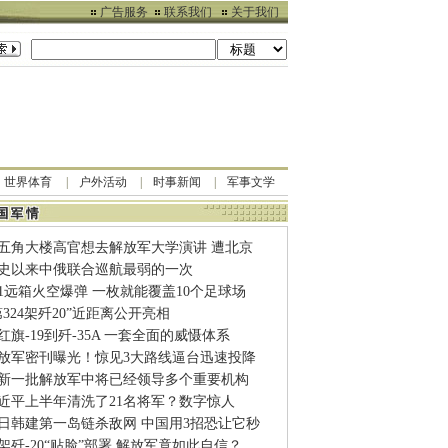
广告服务
联系我们
关于我们
世界体育
户外活动
时事新闻
军事文学
五角大楼高官想去解放军大学演讲 遭北京
史以来中俄联合巡航最弱的一次
91远箱火空爆弹 一枚就能覆盖10个足球场
第324架歼20”近距离公开亮相
红旗-19到歼-35A 一套全面的威慑体系
放军密刊曝光！惊见3大路线逼台迅速投降
新一批解放军中将已经领导多个重要机构
近平上半年清洗了21名将军？数字惊人
日韩建第一岛链杀敌网 中国用3招恐让它秒
1架歼-20“贴脸”部署 解放军竟如此自信？