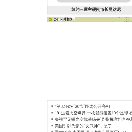
纽约三屋主硬刚市长曼达尼
“第324架歼20”近距离公开亮相
191远箱火空爆弹 一枚就能覆盖10个足球
央视罕见曝光空战演练失误 指挥官坦言被
美国引以为豪的“女武神”，坠了