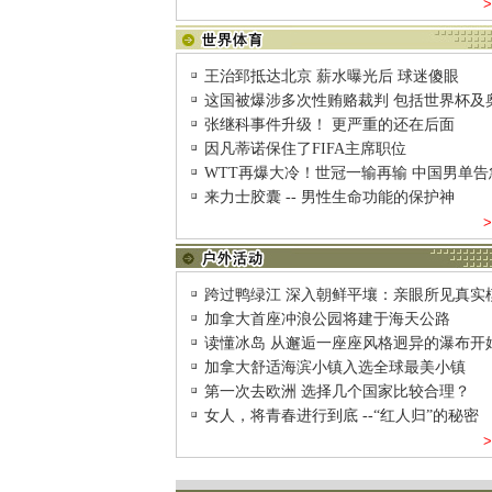
王治郅抵达北京 薪水曝光后 球迷傻眼
这国被爆涉多次性贿赂裁判 包括世界杯及
张继科事件升级！ 更严重的还在后面
因凡蒂诺保住了FIFA主席职位
WTT再爆大冷！世冠一输再输 中国男单告
来力士胶囊 -- 男性生命功能的保护神
跨过鸭绿江 深入朝鲜平壤：亲眼所见真实
加拿大首座冲浪公园将建于海天公路
读懂冰岛 从邂逅一座座风格迥异的瀑布开
加拿大舒适海滨小镇入选全球最美小镇
第一次去欧洲 选择几个国家比较合理？
女人，将青春进行到底 --“红人归”的秘密