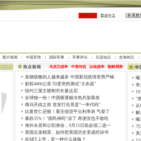
简体中文
繁体中文
图片新闻
中国军情
国际军事
军事评论
兵器知识
史海钩沉
乌克兰战争
中美对抗
以哈战争
朝鲜局势
发烧咳嗽的人越来越多 中国新冠疫情形势严峻
曝
射程4000公里 印度突然测试“大杀器”
有
纽约三屋主硬刚市长曼达尼
1
全球独一份！中国驱逐舰冷热共架垂发
“
俄乌开战之前 首发打击竟是“一串代码”
从
比黄世仁还狠！看完借贷平台利率表 气晕了
解
暴跌35%！“国民神药”凉了 再便宜也不敢吃
曝
海外永居和公职身份，9月15日前必须二选一
习
美国左派精英，如何把美国历史变成控诉书
美
在MIT上学，是一种什么体验？
1