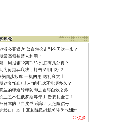
战派公开逼宫 普京怎么走到今天这一步？
朗最高领袖遭人利用？
朗一周报销12架F-35 到底有几分真？
乌为何抛弃底线，打击民用目标？
+脑同步按摩 一机两用 送礼高大上
朗这套“自欺欺人”的把戏还能演多久？
克兰的弹道导弹防御之困与自救之路
克兰拦不住俄罗斯导弹 川普要负全责？
026日本防卫白皮书 暗藏四大危险信号
方松口F-35 土耳其阵风战机将沦为“鸡肋”
>>更多