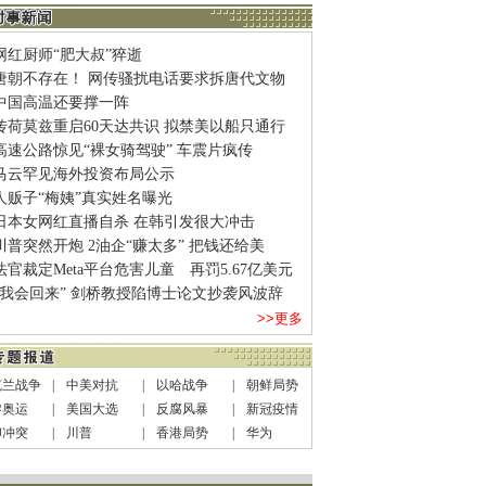
网红厨师“肥大叔”猝逝
唐朝不存在！ 网传骚扰电话要求拆唐代文物
中国高温还要撑一阵
传荷莫兹重启60天达共识 拟禁美以船只通行
高速公路惊见“裸女骑驾驶” 车震片疯传
马云罕见海外投资布局公示
人贩子“梅姨”真实姓名曝光
日本女网红直播自杀 在韩引发很大冲击
川普突然开炮 2油企“赚太多” 把钱还给美
法官裁定Meta平台危害儿童 再罚5.67亿美元
“我会回来” 剑桥教授陷博士论文抄袭风波辞
>>更多
克兰战争
|
中美对抗
|
以哈战争
|
朝鲜局势
黎奥运
|
美国大选
|
反腐风暴
|
新冠疫情
印冲突
|
川普
|
香港局势
|
华为