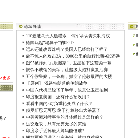
110艘遭乌无人艇猎杀！俄军承认丧失制海权
德国玩起“塌鼻子”的052D
运20还能改轰炸机？美国人已经给打了样了
貌不惊人的攻击3A，8000公里的航程比轰-6K还远
图95被炸到“屁股搬家”，卫星拍下这荒诞一幕
恨铁不成钢的美军，让超级大炮打赢复活赛
五个假警察，一条狗，搬空了伦敦最严的大楼
>>更多
【原创】 浅谈特朗普的伊朗战争
中国六代机已经飞了半年，故意让卫星拍到
印度报复美国，还有什么招没用？
看看中国的5对负重轮变成了什么？
俄罗斯忍无可忍 终于打算祭出大杀器了
中美黄海对峙事件的具体经过是怎样的？
吗？
远交近攻，只有无穷无尽的灾难
？
印度亲手丢掉最大筹码能怪谁?
解放军航母进了台东海域，就自身难保？