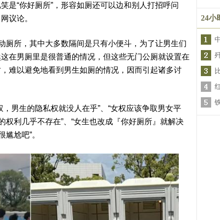
笑是“你好厕所”，形容如厕还可以边和别人打招呼问
24
日网议论。
的流动厕所，其中大多数隔间是只有小便斗，为了让男生们
然这在男厕里是很普通的情况，但这些无门公厕就设置在
时，难以避免地看到男生如厕的情况，因而引起诸多讨
比
权，男生的隐私权就没人在乎”、“女权应该争取男女平
的权利几乎不存在”、“女生也改成『你好厕所』就解决
很尴尬吧”。