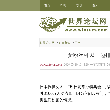
首页
即时
热点
图片
>
>
世界论坛网
时事新闻
正文
女粉丝可以一边排
www.wforum.com
| 2026-05-10 16:44:20 一苹新闻网 |
0
日本偶像女团iLiFE!日前举办特典会
过3100万人次流量，因为它们没有门
男生们如厕的情况。