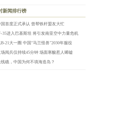
小时新闻排行榜
中国首度正式承认 曾帮铁杆盟友大忙
歼-35进入巴基斯坦 将引发南亚空中力量危机
B-21大一圈 中国“马兰怪兽”2030年服役
红场阅兵仅持续45分钟 场面寒酸惹人唏嘘
铁线礁，中国为何不填海造岛？