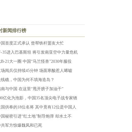
小时新闻排行榜
中国首度正式承认 曾帮铁杆盟友大忙
歼-35进入巴基斯坦 将引发南亚空中力量危机
B-21大一圈 中国“马兰怪兽”2030年服役
红场阅兵仅持续45分钟 场面寒酸惹人唏嘘
铁线礁，中国为何不填海造岛？
越南与中国 在这里“甩开膀子加油干”
100亿化为泡影，中国35名顶尖电子战专家牺
这国供奉的18位名将 其中竟有12位是中国人
中国秘密引进“红土地”制导炮弹 却水土不
中共军方惊爆魏凤和已死