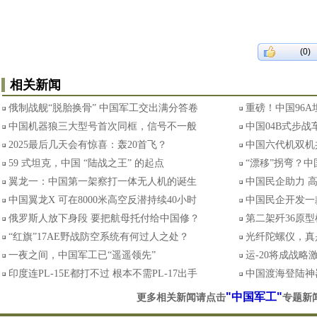
(0)
相关新闻
俄制战舰“脱胎换骨” 中国军工交出满分答卷
重磅！中国96A
中国机器狼三大型号首次同框，信号不一般
中国04B式步
2025最后几天会有惊喜：轰20首飞？
中国六代机双机
59 式坦克，中国 “陆战之王” 的起点
“漂移”拐弯？中
翼龙一：中国第一架察打一体无人机的诞生
中国民企助力 高
中国翼龙X 可在8000米高空反潜持续40小时
中国民企开发一款
俄罗斯人放下身段 要把航母托付给中国修？
第二架歼36原
“红旗”17AE野战防空系统有何过人之处？
光纤陀螺仪，真是
一夜之间，中国军工已“遥遥领先”
运-20将成战略
印度连PL-15E都打不过 根本不需PL-17出手
中国渡海登陆神
"中国军工"
更多相关新闻请点击
专题新