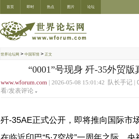
首页
即时
热点
图片
论坛
>
>
世界论坛网
中国军情
正文
“0001”号现身 歼-35外
www.wforum.com
| 2026-05-08 15:01:42 队长手记 |
看/发表评论
歼-35AE正式公开，即将推向国际市
在临近印巴“5·7空战”一周年之际，