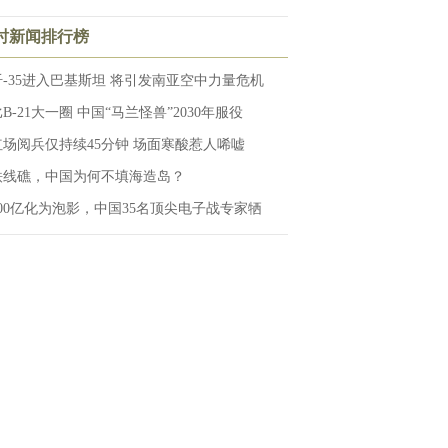
小时新闻排行榜
歼-35进入巴基斯坦 将引发南亚空中力量危机
B-21大一圈 中国“马兰怪兽”2030年服役
红场阅兵仅持续45分钟 场面寒酸惹人唏嘘
铁线礁，中国为何不填海造岛？
100亿化为泡影，中国35名顶尖电子战专家牺