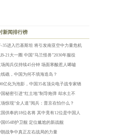
小时新闻排行榜
歼-35进入巴基斯坦 将引发南亚空中力量危机
B-21大一圈 中国“马兰怪兽”2030年服役
红场阅兵仅持续45分钟 场面寒酸惹人唏嘘
铁线礁，中国为何不填海造岛？
100亿化为泡影，中国35名顶尖电子战专家牺
中国秘密引进“红土地”制导炮弹 却水土不
红场惊现“全人道”阅兵：普京在怕什么？
这国供奉的18位名将 其中竟有12位是中国人
中国054B护卫舰 定位尴尬的新战舰
伊朗战争中真正左右战局的力量