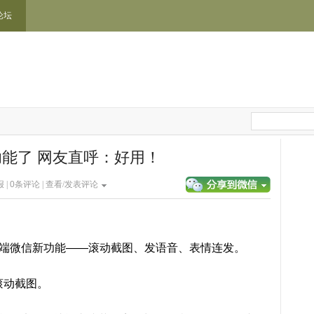
论坛
能了 网友直呼：好用！
报 |
0
条评论 |
查看/发表评论
电脑端微信新功能——滚动截图、发语音、表情连发。
滚动截图。