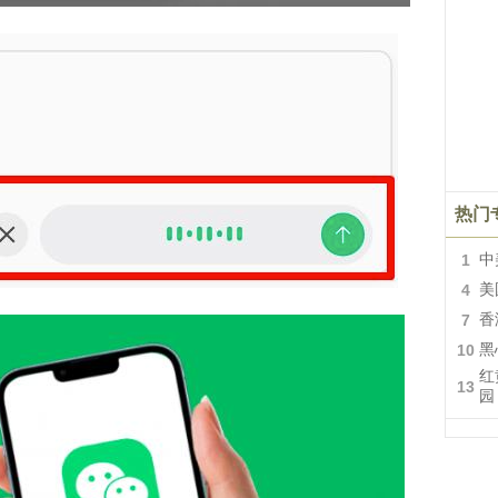
热门
1
中
4
美
7
香
10
黑
红
13
园