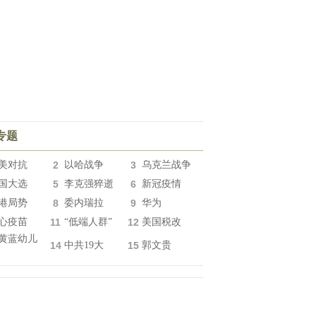
专题
美对抗
2
以哈战争
3
乌克兰战争
国大选
5
李克强猝逝
6
新冠疫情
港局势
8
委内瑞拉
9
华为
心疫苗
11
“低端人群”
12
美国税改
黄蓝幼儿
14
中共19大
15
郭文贵