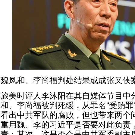
魏凤和、李尚福判处结果或成张又侠
旅美时评人李沐阳在其自媒体节目中
和、李尚福被判死缓，从罪名“受贿罪”
看出中共军队的腐败，但也带来两个
重用魏、李的习近平是否要对此负责
责；其次，这是否会是中共军委副主