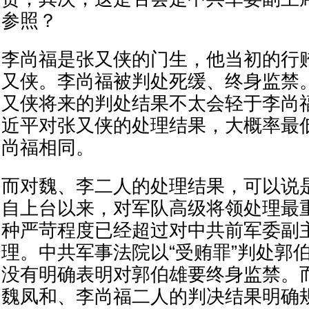
参照？
李尚福是张又侠的门生，他当初的行
又侠。李尚福被判处死缓、终身监禁
又侠将来的判处结果不太会轻于李尚
近平对张又侠的处理结果，大概率最
尚福相同。
而对魏、李二人的处理结果，可以说
自上台以来，对军队高级将领处理最
种严苛程度已经超过对中共前军委副
理。中共军事法院以“受贿罪”判处郭
没有明确表明对郭伯雄要终身监禁。
魏凤和、李尚福二人的判决结果明确