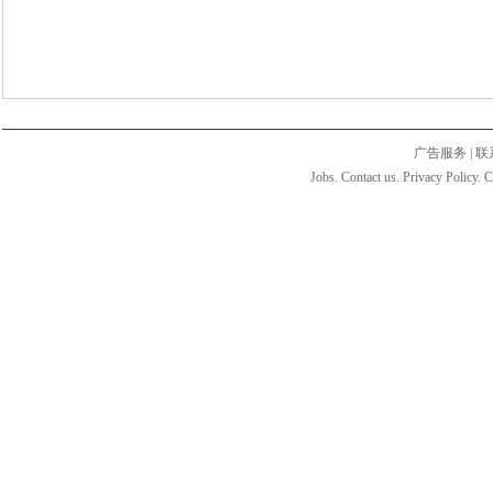
广告服务
|
联
Jobs. Contact us. Privacy Policy