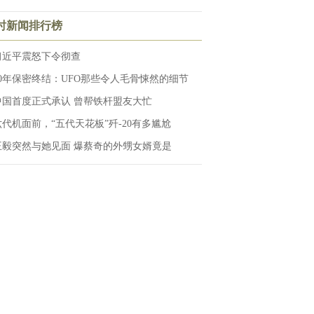
小时新闻排行榜
习近平震怒下令彻查
50年保密终结：UFO那些令人毛骨悚然的细节
中国首度正式承认 曾帮铁杆盟友大忙
六代机面前，“五代天花板”歼-20有多尴尬
王毅突然与她见面 爆蔡奇的外甥女婿竟是