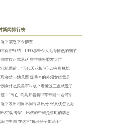
小时新闻排行榜
习近平震怒下令彻查
50年保密终结：UFO那些令人毛骨悚然的细节
中国首度正式承认 曾帮铁杆盟友大忙
六代机面前，“五代天花板”歼-20有多尴尬
王毅突然与她见面 爆蔡奇的外甥女婿竟是
伊朗拿什么跟美军叫板？看懂这三点就透了
奇迹！“阵亡”乌兵开着装甲车带回一名俄军
习近平发出相当不同寻常讯号 张又侠怎么办
印巴空战 专家：巴依赖中械是暂时的喘息
越南与中国 在这里“甩开膀子加油干”