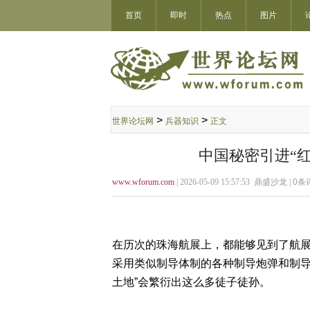
首页
即时
热点
图片
>
>
世界论坛网
兵器知识
正文
中国秘密引进“红
www.wforum.com
| 2026-05-09 15:57:53 鼎盛沙龙 |
0
条评
在历次的珠海航展上，都能够见到了航展的
采用类似制导体制的各种制导炮弹和制导
土地”会繁衍出这么多徒子徒孙。