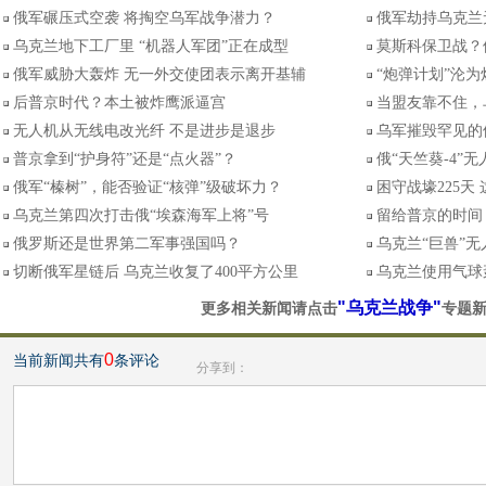
俄军碾压式空袭 将掏空乌军战争潜力？
俄军劫持乌克兰
乌克兰地下工厂里 “机器人军团”正在成型
莫斯科保卫战？
俄军威胁大轰炸 无一外交使团表示离开基辅
“炮弹计划”沦
后普京时代？本土被炸鹰派逼宫
当盟友靠不住，
无人机从无线电改光纤 不是进步是退步
乌军摧毁罕见的俄
普京拿到“护身符”还是“点火器”？
俄“天竺葵-4”
俄军“榛树”，能否验证“核弹”级破坏力？
困守战壕225天
乌克兰第四次打击俄“埃森海军上将”号
留给普京的时间
俄罗斯还是世界第二军事强国吗？
乌克兰“巨兽”
切断俄军星链后 乌克兰收复了400平方公里
乌克兰使用气球
"乌克兰战争"
更多相关新闻请点击
专题
0
当前新闻共有
条评论
分享到：