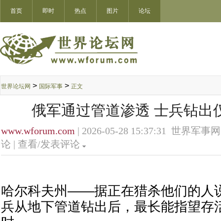
首页
即时
热点
图片
论坛
>
>
世界论坛网
国际军事
正文
俄军通过管道渗透 士兵钻出仅
www.wforum.com
| 2026-05-28 15:37:31 世界军事网
论 |
查看/发表评论
哈尔科夫州——据正在猎杀他们的人
兵从地下管道钻出后，最长能指望存