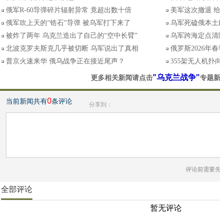
俄军R-60导弹碎片辐射异常 竟超出数十倍
美军这次撤退 
俄军吹上天的“锆石”导弹 被乌军打下来了
乌军死磕俄本土
被炸了两年 乌克兰造出了自己的“空中长臂”
乌军跨海定点清
北波克罗夫斯克几乎被切断 乌军说出了真相
俄罗斯2026年
普京火速来华 俄乌战争正在接近尾声？
355架无人机扑
"乌克兰战争"
更多相关新闻请点击
专题
0
当前新闻共有
条评论
分享到：
评论前需要
全部评论
暂无评论