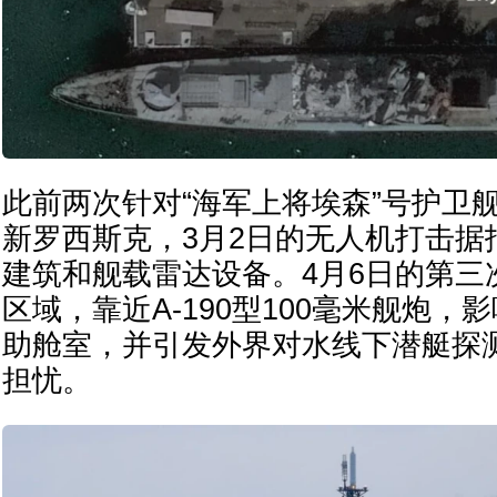
此前两次针对“海军上将埃森”号护卫
新罗西斯克，3月2日的无人机打击据
建筑和舰载雷达设备。4月6日的第三
区域，靠近A-190型100毫米舰炮，
助舱室，并引发外界对水线下潜艇探
担忧。