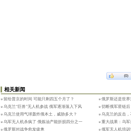
(0)
相关新闻
留给普京的时间 可能只剩四五个月了？
俄罗斯还是世界
乌克兰“巨兽”无人机参战 俄军逐渐落入下风
切断俄军星链后 
乌克兰使用气球轰炸俄本土，威胁多大？
乌克兰的反击，
乌军无人机杀疯了 俄炼油产能折损四分之一
重大战果：乌军
俄罗斯对战争愈发疲惫
俄军无人机培训