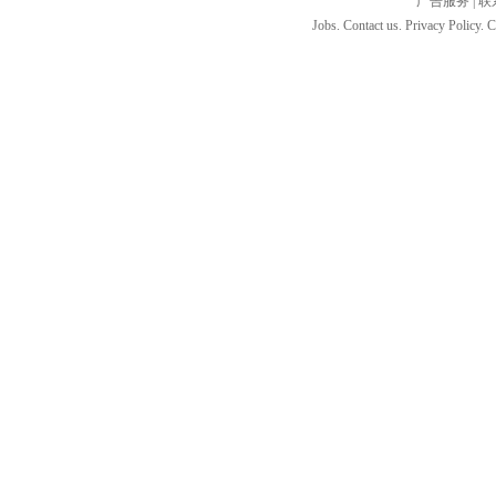
广告服务
|
联
Jobs. Contact us. Privacy Policy