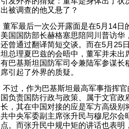
引发外界的猜疑：董军是身体出了状
出被调查的他又悬了？
董军最后一次公开露面是在5月14日
美国国防部长赫格塞思陪同川普访华
还曾通过翻译简短交谈。而在5月25
坦总理夏巴兹的会晤中，董军并未出
有巴基斯坦国防军司令兼陆军参谋长
席引起了外界的质疑。
不过，作为巴基斯坦最高军事指挥官
国负责国防行政与政策、属于文官政
长，其在中国对接的应是军方高级别将
共中央军委副主席张升民与穆尼尔会
点。而张升民中规中矩的讲话也表明