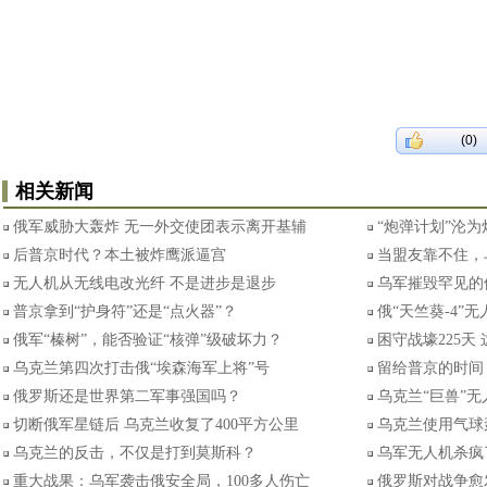
(0)
相关新闻
俄军威胁大轰炸 无一外交使团表示离开基辅
“炮弹计划”沦
后普京时代？本土被炸鹰派逼宫
当盟友靠不住，
无人机从无线电改光纤 不是进步是退步
乌军摧毁罕见的俄
普京拿到“护身符”还是“点火器”？
俄“天竺葵-4”
俄军“榛树”，能否验证“核弹”级破坏力？
困守战壕225天
乌克兰第四次打击俄“埃森海军上将”号
留给普京的时间
俄罗斯还是世界第二军事强国吗？
乌克兰“巨兽”
切断俄军星链后 乌克兰收复了400平方公里
乌克兰使用气球
乌克兰的反击，不仅是打到莫斯科？
乌军无人机杀疯
重大战果：乌军袭击俄安全局，100多人伤亡
俄罗斯对战争愈