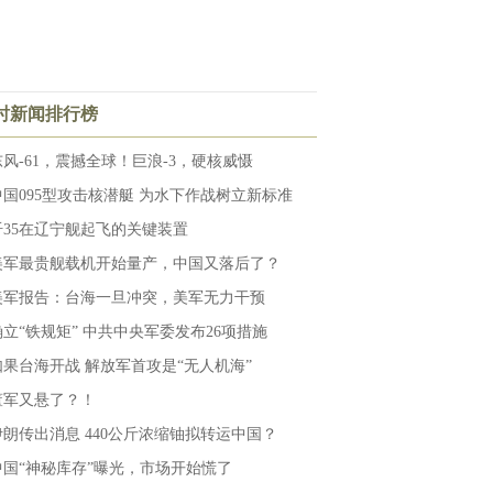
小时新闻排行榜
东风-61，震撼全球！巨浪-3，硬核威慑
中国095型攻击核潜艇 为水下作战树立新标准
歼35在辽宁舰起飞的关键装置
美军最贵舰载机开始量产，中国又落后了？
美军报告：台海一旦冲突，美军无力干预
确立“铁规矩” 中共中央军委发布26项措施
如果台海开战 解放军首攻是“无人机海”
董军又悬了？！
伊朗传出消息 440公斤浓缩铀拟转运中国？
中国“神秘库存”曝光，市场开始慌了