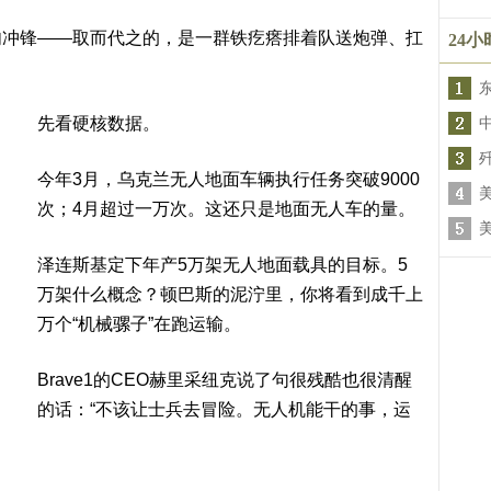
肉冲锋——取而代之的，是一群铁疙瘩排着队送炮弹、扛
24
先看硬核数据。
今年3月，乌克兰无人地面车辆执行任务突破9000
次；4月超过一万次。这还只是地面无人车的量。
泽连斯基定下年产5万架无人地面载具的目标。5
万架什么概念？顿巴斯的泥泞里，你将看到成千上
万个“机械骡子”在跑运输。
Brave1的CEO赫里采纽克说了句很残酷也很清醒
的话：“不该让士兵去冒险。无人机能干的事，运