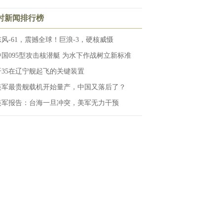
小时新闻排行榜
东风-61，震撼全球！巨浪-3，硬核威慑
中国095型攻击核潜艇 为水下作战树立新标准
歼35在辽宁舰起飞的关键装置
美军最贵舰载机开始量产，中国又落后了？
美军报告：台海一旦冲突，美军无力干预