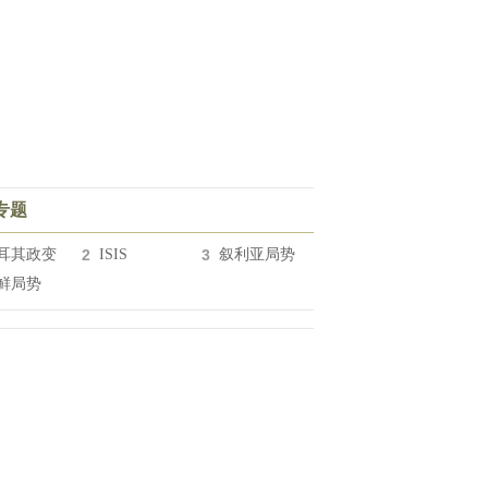
专题
耳其政变
2
ISIS
3
叙利亚局势
鲜局势