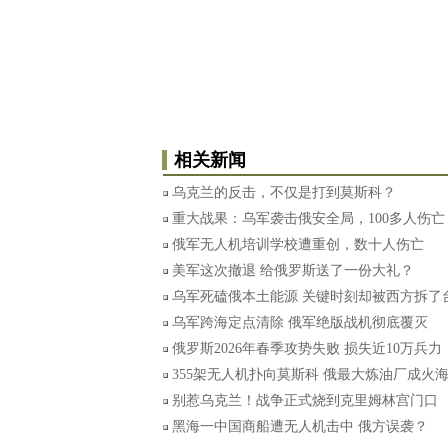
相关新闻
乌克兰的反击，不仅是打到莫斯科？
重大战果：乌军袭击俄安全局，100多人伤亡
俄军无人机培训学校遭重创，数十人伤亡
美军这次撤退 给俄罗斯送了一份大礼？
乌军死磕俄本土能源 关键时刻却被西方拆了
乌军跨海定点清除 俄军绝版战机彻底覆灭
俄罗斯2026年春季攻势失败 损失近10万兵力
355架无人机扑向莫斯科 俄最大炼油厂成火
别惹乌克兰！战争正式烧到克里姆林宫门口
黑海一中国商船遭无人机击中 俄方误袭？