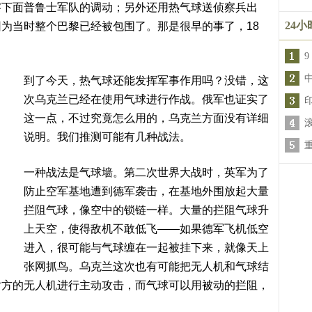
察下面普鲁士军队的调动；另外还用热气球送侦察兵出
24
为当时整个巴黎已经被包围了。那是很早的事了，18
9
到了今天，热气球还能发挥军事作用吗？没错，这
次乌克兰已经在使用气球进行作战。俄军也证实了
这一点，不过究竟怎么用的，乌克兰方面没有详细
说明。我们推测可能有几种战法。
一种战法是气球墙。第二次世界大战时，英军为了
防止空军基地遭到德军袭击，在基地外围放起大量
拦阻气球，像空中的锁链一样。大量的拦阻气球升
上天空，使得敌机不敢低飞——如果德军飞机低空
进入，很可能与气球缠在一起被挂下来，就像天上
张网抓鸟。乌克兰这次也有可能把无人机和气球结
对方的无人机进行主动攻击，而气球可以用被动的拦阻，