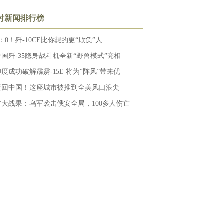
小时新闻排行榜
：0！歼-10CE比你想的更“欺负”人
中国歼-35隐身战斗机全新“野兽模式”亮相
印度成功破解霹雳-15E 将为“阵风”带来优
滚回中国！这座城市被推到全美风口浪尖
重大战果：乌军袭击俄安全局，100多人伤亡