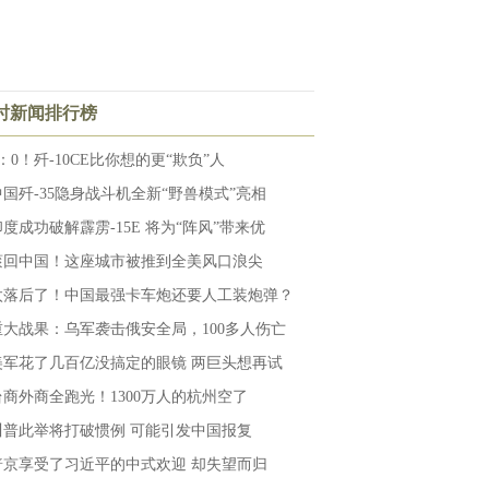
小时新闻排行榜
：0！歼-10CE比你想的更“欺负”人
中国歼-35隐身战斗机全新“野兽模式”亮相
印度成功破解霹雳-15E 将为“阵风”带来优
滚回中国！这座城市被推到全美风口浪尖
太落后了！中国最强卡车炮还要人工装炮弹？
重大战果：乌军袭击俄安全局，100多人伤亡
美军花了几百亿没搞定的眼镜 两巨头想再试
台商外商全跑光！1300万人的杭州空了
川普此举将打破惯例 可能引发中国报复
普京享受了习近平的中式欢迎 却失望而归