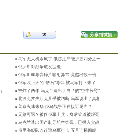
(0)
乌军无人机杀疯了 俄炼油产能折损四分之一
俄罗斯对战争愈发疲惫
俄军R-60导弹碎片辐射异常 竟超出数十倍
俄军吹上天的“锆石”导弹 被乌军打下来了
台
被炸了两年 乌克兰造出了自己的“空中长臂”
北波克罗夫斯克几乎被切断 乌军说出了真相
普京火速来华 俄乌战争正在接近尾声？
海
无路可退？被俘俄军士兵：身后管道被焊死
乌克兰造出国产制导航空炸弹，已投入实战
俄里海舰队连连遭乌军打击 五月连损四舰