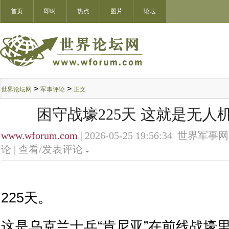
首页
即时
热点
图片
论坛
>
>
世界论坛网
军事评论
正文
困守战壕225天 这就是无人
www.wforum.com
| 2026-05-25 19:56:34 世界军事网
论 |
查看/发表评论
225天。
这是乌克兰士兵“肯尼亚”在前线战壕