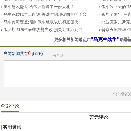
美军这次撤退 给俄罗斯送了一份大礼？
俄军吹上天的“
乌军死磕俄本土能源 关键时刻却被西方拆了台
被炸了两年 乌
乌军跨海定点清除 俄军绝版战机彻底覆灭
北波克罗夫斯克
俄罗斯2026年春季攻势失败 损失近10万兵力
普京火速来华 
"乌克兰战争"
更多相关新闻请点击
专题
0
当前新闻共有
条评论
分享到：
评论前需要
全部评论
暂无评论
实用资讯