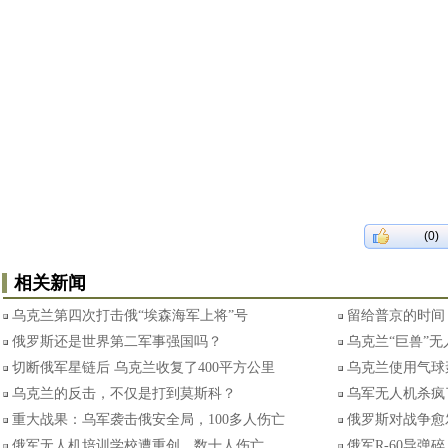
(0)
相关新闻
乌克兰第四次打击俄“埃森海军上将”号
留给普京的时间
俄罗斯还是世界第二军事强国吗？
乌克兰“巨兽”
切断俄军星链后 乌克兰收复了400平方公里
乌克兰使用气球
乌克兰的反击，不仅是打到莫斯科？
乌军无人机杀疯
重大战果：乌军袭击俄安全局，100多人伤亡
俄罗斯对战争愈
俄军无人机培训学校遭重创，数十人伤亡
俄军R-60导弹