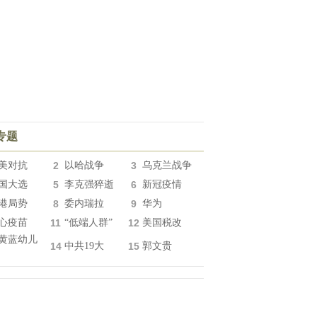
专题
美对抗
2
以哈战争
3
乌克兰战争
国大选
5
李克强猝逝
6
新冠疫情
港局势
8
委内瑞拉
9
华为
心疫苗
11
“低端人群”
12
美国税改
黄蓝幼儿
14
中共19大
15
郭文贵