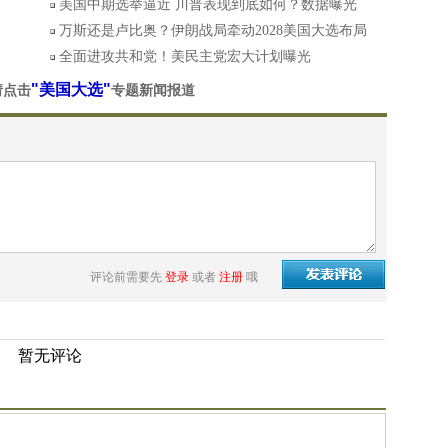
美国中期选举逼近 川普表现到底如何？数据曝光
万斯还是卢比奥？伊朗战局牵动2028美国大选布局
全面进攻共和党！美民主党宏大计划曝光
"美国大选"
请点击
专题新闻报道
评论前需要先
登录
或者
注册
哦
暂无评论