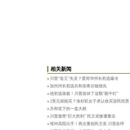
相关新闻
川普“造王”失灵？爱荷华州长初选爆冷
加州州长初选共和党希尔顿领先
他初选落败！川普拔掉了这颗“眼中钉”
2美元就能买？洛杉矶女子承认收买游民投票
共和党下的一盘大棋
川普激赞“巨大胜利” 民主党惨遭重击
维州高院出手！再次重创民主党 川普欢呼