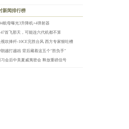
小时新闻排行榜
004航母曝光3升降机+4弹射器
F-47首飞那天，可能连六代机都不算
央视吹捧歼-10CE完胜台风 西方专家狠吐槽
伊朗越打越凶 背后藏着这五个“胜负手”
川习会后中美夏威夷密会 释放重磅信号