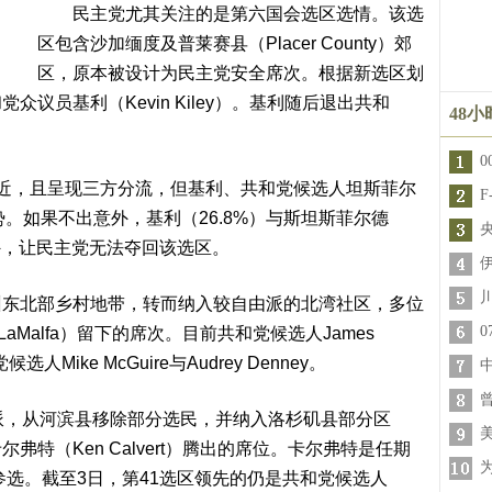
民主党尤其关注的是第六国会选区选情。该选
区包含沙加缅度及普莱赛县（Placer County）郊
区，原本被设计为民主党安全席次。根据新选区划
议员基利（Kevin Kiley）。基利随后退出共和
48
，且呈现三方分流，但基利、共和党候选人坦斯菲尔
明显占优势。如果不出意外，基利（26.8%）与斯坦斯菲尔德
之外，让民主党无法夺回该选区。
北部乡村地带，转而纳入较自由派的北湾社区，多位
aMalfa）留下的席次。目前共和党候选人James
Mike McGuire与Audrey Denney。
，从河滨县移除部分选民，并纳入洛杉矶县部分区
特（Ken Calvert）腾出的席位。卡尔弗特是任期
参选。截至3日，第41选区领先的仍是共和党候选人