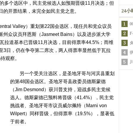
民主党有利的多个选区中，民主党候选人如预期晋级11月决选；但
24
日的开票结果，未完全如民主党之意。
al Valley）重划第22国会选区，现任共和党众议员
和派州众议员拜恩斯（Jasmeet Bains）以及进步派大学
挑战。瓦拉道基本已晋级11月决选，目前得票率44.5%；而维
%）截至3日，仍在争夺第二席次，两人得票率显然低于瓦拉
仍待观察。
另一个受关注选区，是圣地牙哥与河滨县重划
的第48国会选区。圣地牙哥县政委员德斯蒙德
（Jim Desmond）获川普支持，迎战多民主党候
选人。德斯蒙德已预料将晋级（41.4%），民主党
挑战者、圣地牙哥市议员威尔佩特（Marni von
Wilpert）同样晋级，但得票率（19.5%），显著低
于前者。