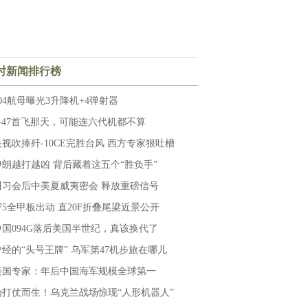
小时新闻排行榜
004航母曝光3升降机+4弹射器
F-47首飞那天，可能连六代机都不算
央视吹捧歼-10CE完胜台风 西方专家狠吐槽
伊朗越打越凶 背后藏着这五个“胜负手”
川习会后中美夏威夷密会 释放重磅信号
075全甲板出动 直20F折叠尾梁近景公开
中国094G落后美国半世纪，真该换代了
曾经的“头号王牌” 乌军第47机步旅在哪儿
美国专家：年后中国海军规模全球第一
为打仗而生！乌克兰战场惊现“人形机器人”