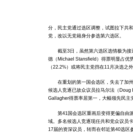
分，民主党通过选区调整，试图拉下共和党众
党，改以无党籍身分参选第六选区。
截至3日，虽然第六选区选情极为接近
德（Michael Stansfield）得票
（22.2%）或将民主党挡在11月决选
在重划的第一国会选区，失去了加州东
候选人竞逐已故众议员拉马尔法（Doug L
Gallagher得票率居第一，大幅领先民主党候选人
第41国会选区重画后变得更偏自由派
域。多名候选人竞逐现任共和党众议员卡尔弗
17届的资深议员，转而在邻近第40选区