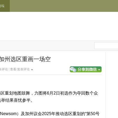
论坛
加州选区重画一场空
条评论 |
查看/发表评论
重划地图鼓舞，力图将6月2日初选作为夺回数个众
选举结果喜忧参半。
ewsom）及加州议会2025年推动选区重划的“第50号