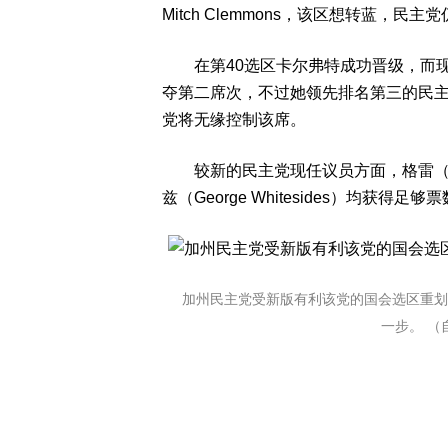
Mitch Clemmons，该区想转蓝，民
在第40选区卡尔弗特成功晋级，而现任共
夺第二席次，不过她领先排名第三的民主党候选
党将无缘控制该席。
较新的民主党现任议员方面，格雷（Adam
兹（George Whitesides）均获得足
加州民主党受新版有利该党的国会选区重划
一步。 （自C