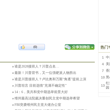
(0)
热门
1
中
4
美
谁是2028接班人？川普点名…
7
香
最新！川普背书，又一位强硬派人物胜出
10
黑
谁是川普接班人？卢比奥和万斯“角逐”提前上演
红
13
川普坦言 目前选情“充满不确定性”
园
14：6，美共和党中期选举前景大好
维州最高法院裁决重创民主党中期选举希望
FBI突袭维州民主党大佬办公室