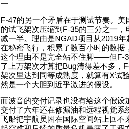
一
F-47的另一个矛盾在于测试节奏。美国
的试飞架次压缩到F-35的三分之一
减一半。理由是NGAD项目从2019
在秘密飞行，积累了数百小时的数据
这个理由不是完全站不住脚——但F-3
了上万架次才算把Bug清得差不多，F
架次里达到同等成熟度，就算有X试
然是一个大胆到近乎激进的假设。
而波音的交付记录也没有给这个假设加
交付了六年还在修漏油和远程视觉系统的问题
飞船把宇航员困在国际空间站上回不来，
起空难和后续的质量危机暴露了工程