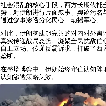
社会混乱的核心手段，西方长期依托
势，对伊朗进行片面叙事、舆论污名
通过叙事渗透分化民心、动摇军心。
对此，伊朗构建起完善的对内对外舆
真实传递战局态势、凝聚全民抗敌信
自卫立场、传递反霸诉求，打破了西
垄断。
在整场博弈中，伊朗始终守住认知阵
认知渗透策略失效。