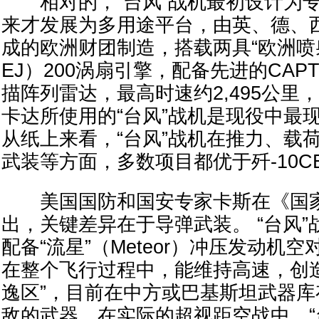
相对的，“台风”战机最初设计为专
来才发展为多用途平台，由英、德、
成的欧洲财团制造，搭载两具“欧洲喷射”（
EJ）200涡扇引擎，配备先进的CAP
描阵列雷达，最高时速约2,495公里，
卡达所使用的“台风”战机是现役中最
从纸上来看，“台风”战机在推力、载
武装等方面，多数项目都优于歼-10C
美国国防和国安专家卡斯在《国家
出，关键差异在于导弹武装。 “台风
配备“流星”（Meteor）冲压发动机
在整个飞行过程中，能维持高速，创
逸区”，目前在中方或巴基斯坦武器
敌的武器。在实际的超视距空战中，“