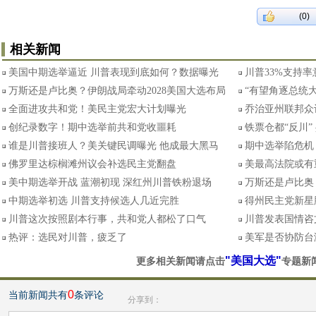
(0)
相关新闻
美国中期选举逼近 川普表现到底如何？数据曝光
川普33%支持
万斯还是卢比奥？伊朗战局牵动2028美国大选布局
“有望角逐总统大
全面进攻共和党！美民主党宏大计划曝光
乔治亚州联邦众
创纪录数字！期中选举前共和党收噩耗
铁票仓都“反川
谁是川普接班人？美关键民调曝光 他成最大黑马
期中选举陷危机
佛罗里达棕榈滩州议会补选民主党翻盘
美最高法院或有
美中期选举开战 蓝潮初现 深红州川普铁粉退场
万斯还是卢比奥
中期选举初选 川普支持候选人几近完胜
得州民主党新星
川普这次按照剧本行事，共和党人都松了口气
川普发表国情咨
热评：选民对川普，疲乏了
美军是否协防台
"美国大选"
更多相关新闻请点击
专题新
0
当前新闻共有
条评论
分享到：