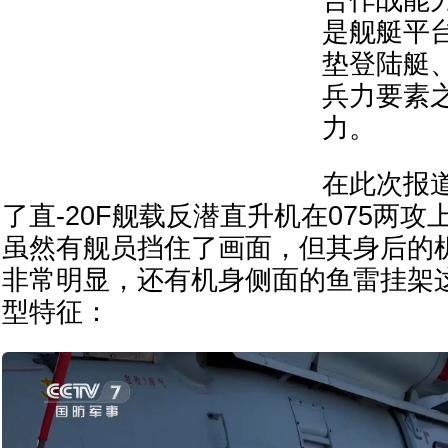
是舰艇平
垫登陆艇
兵力要素
力。
在此次报
了直-20F舰载反潜直升机在075两
虽然有舰员挡住了画面，但其身后的
非常明显，还有机身侧面的鱼雷挂架这
型特征：