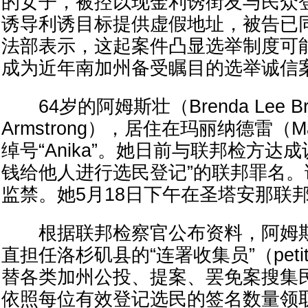
的女子，被控以现金利诱街友与民众
诱导利诱目标提供虚假地址，被告已
法部表示，这起案件凸显选举制度可
成为近年南加州备受瞩目的选举诚信
64岁的阿姆斯壮（Brenda Lee Br
Armstrong），居住在玛丽纳德雷（Mari
绰号“Anika”。她日前与联邦检方达
钱给他人进行选民登记”的联邦罪名
监禁。她5月18日下午在圣塔安那联
根据联邦检察官公布资料，阿姆斯
直担任洛杉矶县的“连署收集员”（petition 
替各类加州公投、提案、罢免案搜集
依照每位有效登记选民的签名数量领