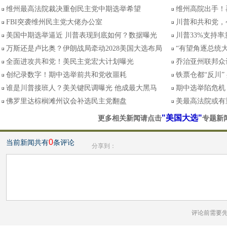
维州最高法院裁决重创民主党中期选举希望
维州高院出手！
FBI突袭维州民主党大佬办公室
川普和共和党，
美国中期选举逼近 川普表现到底如何？数据曝光
川普33%支持
万斯还是卢比奥？伊朗战局牵动2028美国大选布局
“有望角逐总统大
全面进攻共和党！美民主党宏大计划曝光
乔治亚州联邦众
创纪录数字！期中选举前共和党收噩耗
铁票仓都“反川
谁是川普接班人？美关键民调曝光 他成最大黑马
期中选举陷危机
佛罗里达棕榈滩州议会补选民主党翻盘
美最高法院或有
"美国大选"
更多相关新闻请点击
专题新
0
当前新闻共有
条评论
分享到：
评论前需要