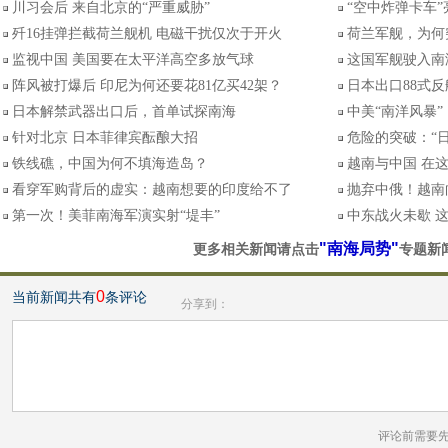
川习会后 来自北京的“严重威胁”
“空中炸弹卡车
歼16挂弹拦截荷兰舰机 电磁干扰仅次于开火
荷兰军舰，为何
监视中国 美国要在太平洋高空多放气球
这国军舰驶入南
阵风被打爆后 印尼为何还要花81亿买42架？
日本出口88式
日本解禁武器出口后，首单试探南海
中美“南洋风暴”
针对北京 日本菲律宾酝酿大招
危险的突破：“
铁线礁，中国为何不填海造岛？
越南与中国 在这
看穿军购背后的虚实：越南想要的印度给不了
抛弃中俄！越南
第一次！美菲南海军演实射“堤丰”
中东战火未歇 
"南海局势"
更多相关新闻请点击
专题新
0
当前新闻共有
条评论
分享到：
评论前需要