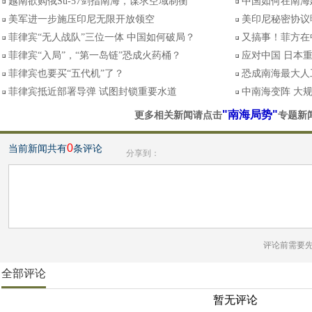
越南欲购俄Su-57剑指南海，谋求空域制衡
中国如何在南海
美军进一步施压印尼无限开放领空
美印尼秘密协议
菲律宾“无人战队”三位一体 中国如何破局？
又搞事！菲方在
菲律宾“入局”，“第一岛链”恐成火药桶？
应对中国 日本重
菲律宾也要买“五代机”了？
恐成南海最大人
菲律宾抵近部署导弹 试图封锁重要水道
中南海变阵 大
"南海局势"
更多相关新闻请点击
专题新
0
当前新闻共有
条评论
分享到：
评论前需要
全部评论
暂无评论