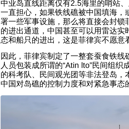
中业岛直线距离仅有2.5海里的哨站
一直担心，如果铁线礁被中国填海，
署一些军事设施，那么将直接会封锁
的进出通道，中国甚至可以用雷达实
态和船只的进出，这是菲律宾不愿意
因此，菲律宾制定了一整套蚕食铁线
人员包装成所谓的“Atin lto”民间
的科考队、民间观光团等非法登岛，
中国对岛礁的控制力度和对紧急事态