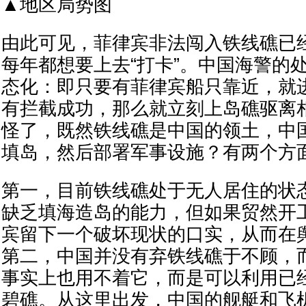
▲地区局势图
由此可见，菲律宾非法闯入铁线礁已
每年都想要上去“打卡”。中国海警的
态化：即只要有菲律宾船只靠近，就
有拦截成功，那么就立刻上岛礁驱离
怪了，既然铁线礁是中国的领土，中
填岛，然后部署军事设施？有两个方
第一，目前铁线礁处于无人居住的状
缺乏填海造岛的能力，但如果贸然开
宾留下一个破坏现状的口实，从而在
第二，中国并没有弃铁线礁于不顾，
事实上也用不着它，而是可以利用已
碧礁。从这里出发，中国的舰艇和飞