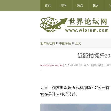
首页
即时
热点
图片
>
>
世界论坛网
中国军情
正文
近距拍摄歼2
www.wforum.com
| 2026-06-01 18:54:27 巅峰高地 |
0
条评
近日，俄罗斯双座五代机“苏57D”公
实在是让人很难恭维。