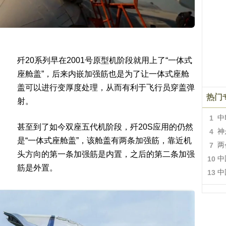
歼20系列早在2001号原型机阶段就用上了“一体式
座舱盖”，后来内嵌加强筋也是为了让一体式座舱
盖可以进行变厚度处理，从而有利于飞行员穿盖弹
热门
射。
1
中
甚至到了如今双座五代机阶段，歼20S应用的仍然
4
神
是“一体式座舱盖”，该舱盖有两条加强筋，靠近机
7
两
头方向的第一条加强筋是内置，之后的第二条加强
10
中
筋是外置。
13
中