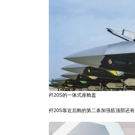
歼20S的一体式座舱盖
歼20S靠近后舱的第二条加强筋顶部还