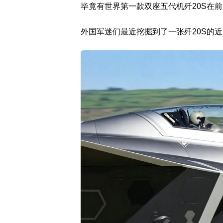
毕竟有世界第一款双座五代机歼20S在
外国军迷们最近挖掘到了一张歼20S的