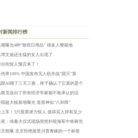
小时新闻排行榜
央视曝光4种“致癌日用品” 很多人整箱地
比邓文迪还生猛的女人出现了…
华尔街惊人预言来了！
杀伤率100% 中国发布无人机作战“团灭”算
我跟AI聊了三天三夜，终于确认了它真的是个
马斯克说出了所有经济学家都不敢承认的话
中国超大核基地曝光 造形神似“八卦阵”
快上车！3只股票潜力惊人 值得买入持有至少
社死：缉毒犬仪式现场突然扑咬海军中将裤兜
崔天凯曝 北京拒绝接受川普青睐的一个标签