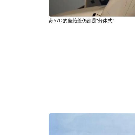
苏57D的座舱盖仍然是“分体式”