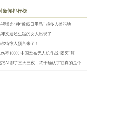
小时新闻排行榜
央视曝光4种“致癌日用品” 很多人整箱地
比邓文迪还生猛的女人出现了…
华尔街惊人预言来了！
杀伤率100% 中国发布无人机作战“团灭”算
我跟AI聊了三天三夜，终于确认了它真的是个