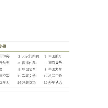
专题
印冲突
2
天安门阅兵
3
中国航母
舟航天
5
南海仲裁
6
南海局势
会
8
中国陆军
9
中国海军
国空军
11
军事文学
12
核武二炮
国军工
14
惩越战场
15
外军动态