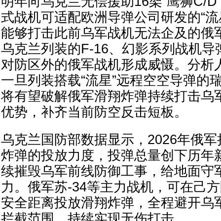
明年向乌克兰无偿援助16架“鹰狮C/
式战机可适配欧洲导弹公司研发的“流
能够打击此前乌军战机无法企及的俄
乌克兰列装的F-16、幻影系列战机
对防区外的俄军战机形成威慑。分析
一旦列装搭载“流星”远程空空导弹的瑞
将有望破解俄军滑翔炸弹持续打击乌
优势，补齐当前防空反击短板。
乌克兰国防部数据显示，2026年俄
炸弹的投放力度，投弹总量创下历年
续摧毁乌军前线防御工事，给地面守
力。俄军苏-34等主力战机，可在己
安全距离投放滑翔炸弹，全程避开乌
拦截范围，持续实现无伤打击。