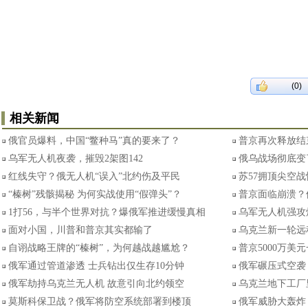
(0)
相关新闻
俄官员爆料，中国“鳖种马”真的要来了？
普京再次释放结
乌军无人机夜袭，摧毁2架图142
俄乌战场彻底变
红线失守？俄无人机“误入”北约伤及平民
苏57拥顶尖空
“榛树”残骸揭秘 为何实战使用“假弹头”？
普京面临崩溃？
1打56，与半个世界对抗？爆俄军推进缓慢真相
乌军无人机强攻
面对小国，川普和普京其实都输了
乌克兰新一轮远
自诩战略王牌的“榛树”，为何越战越尴尬？
普京5000万美
俄军通过管道渗透 士兵钻出仅生存10分钟
俄军碾压式空袭
俄军劫持乌克兰无人机 故意引向北约领空
乌克兰地下工厂
莫斯科保卫战？俄军将防空系统部署到楼顶
俄军威胁大轰炸