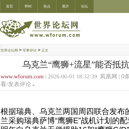
首页
即时
热点
图片
论坛
>
>
世界论坛网
军事评论
正文
乌克兰“鹰狮+流星”能否抵
www.wforum.com
| 2026-06-01 18:32:39 凤凰网 |
0
条
看/发表评论
根据瑞典、乌克兰两国周四联合发布
兰采购瑞典萨博“鹰狮E”战机计划的