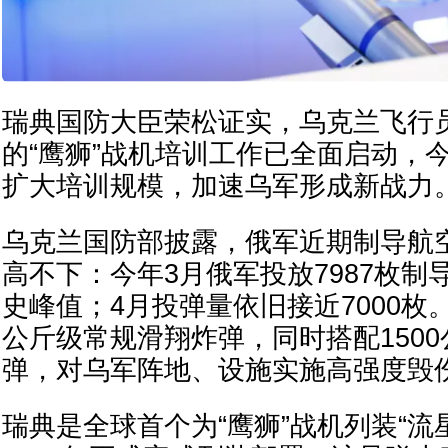
瑞典国防大臣荣松证实，乌克兰飞行
的“鹰狮”战机培训工作已全面启动，
扩大培训规模，加速乌军形成新战力
乌克兰国防部披露，俄军近期制导航
高不下：今年3月俄军投放7987枚制
史峰值；4月投弹量依旧接近7000枚
公斤级常规滑翔炸弹，同时搭配150
弹，对乌军阵地、设施实施高强度毁
瑞典是全球首个为“鹰狮”战机列装“流