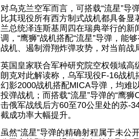
对乌克兰空军而言，可搭载“流星”导弹
比其现役所有西方制式战机都具备显
兰总统泽连斯基周四在瑞典举行的新
调，“鹰狮”战机搭配“流星”导弹，能
战机、遏制滑翔炸弹攻势，对当前战
英国皇家联合军种研究院空权领域高
朗克对此解读称，乌军现役F-16战机搭
幻影2000战机搭配MICA导弹，均
投弹战机；而搭载“流星”导弹的“鹰狮
击俄军战线后方60至70公里处的苏-
截成功率大幅提升。
虽然“流星”导弹的精确射程属于未公