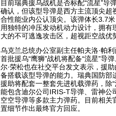
目前瑞典援乌战机是否标配“流星”导
确认，但该型导弹是西方主流顶尖超
合性能业内公认顶尖。该弹体长3.7米
用独特的冲压发动机动力设计，拥有
大的不可逃逸攻击区，超视距空战优
乌克兰总统办公室副主任帕夫洛·帕
首批援乌“鹰狮”战机将配备“流星”导
尔·荣松也在社交平台发文表示，援助的
备搭载该型导弹的能力。瑞典国防部
援助将配套一整套先进机载弹药，除“
能包含迪尔公司IRIS-T导弹、雷神公司
空空导弹等多款主力弹药。目前相关
置细节作出最终官方回应。