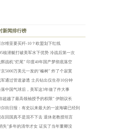
小时新闻排行榜
塞尔维亚要买歼-10？欧盟划下红线
095核潜艇打破美军水下优势 冷战后第一次
光辉战机“烂尾” 印度40年国产梦彻底落空
普京5000万美元一发的“榛树” 炸了个寂寞
俄军通过管道渗透 士兵钻出仅生存10分钟
击落中国气球后，美军这3年做了件大事
“你超越了最高领袖授予的权限” 伊朗议长
华尔街日报：有史以来最大的一波海啸已经到
现在回国真不是混不下去 退休老教授坦言
“消失”多年的清华才女 证实了当年董卿没