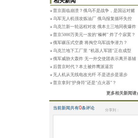
相关新闻
普京面临崩溃？俄乌不是战争，是国运对赌
乌军无人机强攻炼油厂 俄乌报复循环失控
乌克兰新一轮远程对攻 俄本土三地同夜爆炸
普京5000万美元一发的“榛树” 炸了个寂寞？
俄军碾压式空袭 将掏空乌军战争潜力？
乌克兰地下工厂里 “机器人军团”正在成型
俄军威胁大轰炸 无一外交使团表示离开基辅
后普京时代？本土被炸鹰派逼宫
无人机从无线电改光纤 不是进步是退步
普京拿到“护身符”还是“点火器”？
更多相关新闻请
0
当前新闻共有
条评论
分享到：