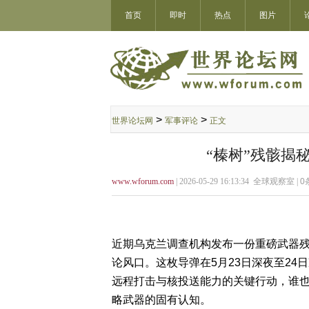
首页
即时
热点
图片
>
>
世界论坛网
军事评论
正文
“榛树”残骸揭
www.wforum.com
| 2026-05-29 16:13:34 全球观察室 |
0
近期乌克兰调查机构发布一份重磅武器残骸
论风口。这枚导弹在5月23日深夜至2
远程打击与核投送能力的关键行动，谁
略武器的固有认知。