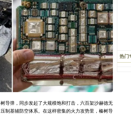
热门
榛树导弹，同步发起了大规模饱和打击，六百架沙赫德无
暂压制基辅防空体系。在这样密集的火力攻势里，榛树导
。