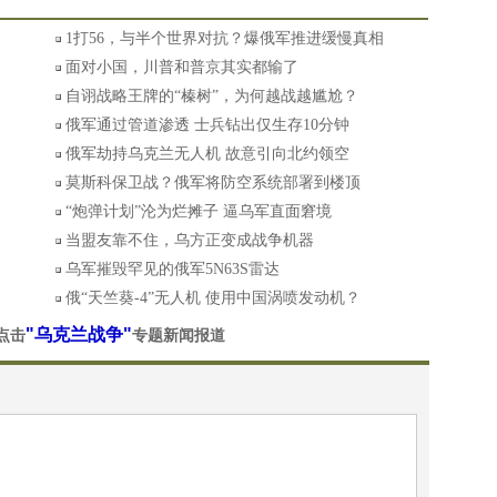
1打56，与半个世界对抗？爆俄军推进缓慢真相
面对小国，川普和普京其实都输了
自诩战略王牌的“榛树”，为何越战越尴尬？
俄军通过管道渗透 士兵钻出仅生存10分钟
俄军劫持乌克兰无人机 故意引向北约领空
莫斯科保卫战？俄军将防空系统部署到楼顶
“炮弹计划”沦为烂摊子 逼乌军直面窘境
当盟友靠不住，乌方正变成战争机器
乌军摧毁罕见的俄军5N63S雷达
俄“天竺葵-4”无人机 使用中国涡喷发动机？
"乌克兰战争"
点击
专题新闻报道