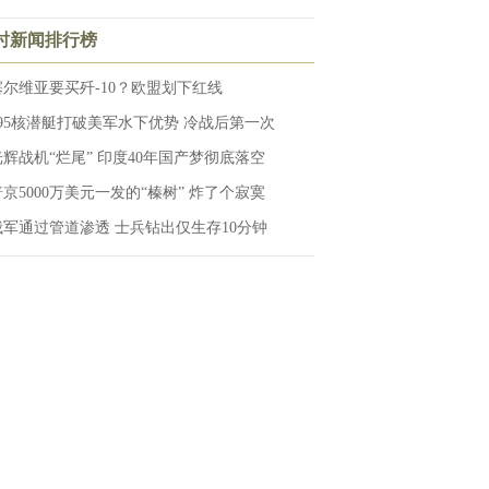
小时新闻排行榜
塞尔维亚要买歼-10？欧盟划下红线
095核潜艇打破美军水下优势 冷战后第一次
光辉战机“烂尾” 印度40年国产梦彻底落空
普京5000万美元一发的“榛树” 炸了个寂寞
俄军通过管道渗透 士兵钻出仅生存10分钟