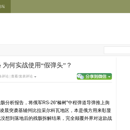
论坛
秘 为何实战使用“假弹头”？
条评论 |
查看/发表评论
分析报告，将俄军RS-26“榛树”中程弹道导弹推上舆
4日凌晨突袭基辅州比拉采尔科瓦地区，本是俄方用来彰显
也没想到落地后的残骸拆解结果，完全颠覆外界对这款战