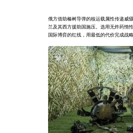
俄方借助榛树导弹的核运载属性传递威
兰及其西方援助国施压。选用无炸药惰
国际博弈的红线，用最低的代价完成战