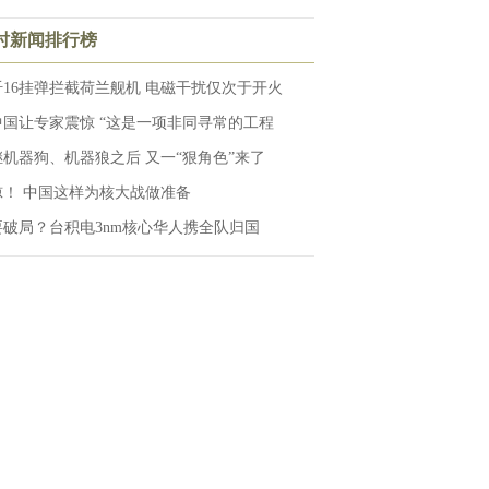
小时新闻排行榜
歼16挂弹拦截荷兰舰机 电磁干扰仅次于开火
中国让专家震惊 “这是一项非同寻常的工程
继机器狗、机器狼之后 又一“狠角色”来了
惊！ 中国这样为核大战做准备
要破局？台积电3nm核心华人携全队归国