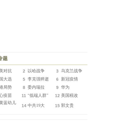
专题
美对抗
2
以哈战争
3
乌克兰战争
国大选
5
李克强猝逝
6
新冠疫情
港局势
8
委内瑞拉
9
华为
心疫苗
11
“低端人群”
12
美国税改
黄蓝幼儿
14
中共19大
15
郭文贵