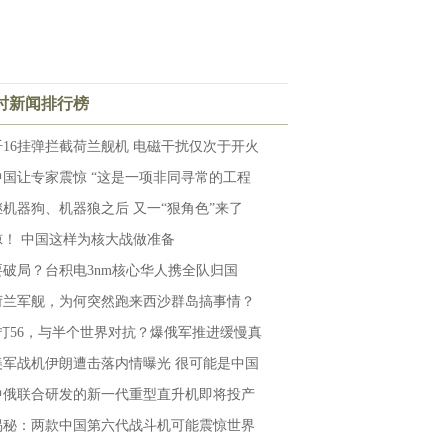
小时新闻排行榜
歼16挂弹拦截荷兰舰机 电磁干扰仅次于开火
中国让专家震惊 “这是一项非同寻常的工程
继机器狗、机器狼之后 又一“狠角色”来了
惊！ 中国这样为核大战做准备
要破局？台积电3nm核心华人携全队归国
荷兰军舰，为何突然跑来西沙群岛搞事情？
1打56，与半个世界对抗？爆俄军推进缓慢真
美军战机伊朗遭击落内情曝光 很可能是中国
中俄联合研发的新一代重型直升机即将投产
揭秘：两款中国第六代战斗机可能震惊世界