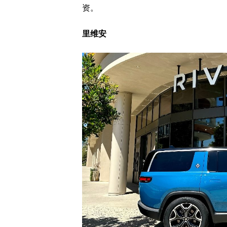
资。
里维安