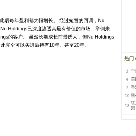
现盈利，此后每年盈利都大幅增长。 经过短暂的回调，Nu
，且Nu Holdings已深度渗透其最有价值的市场，举例来
ngs的客户。 虽然长期成长前景诱人，但Nu Holdings
此完全可以买进后持有10年、甚至20年。
热门
1
中
4
美
7
香
10
黑
红
13
园