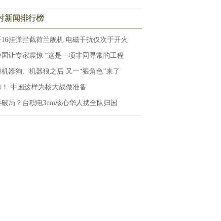
小时新闻排行榜
歼16挂弹拦截荷兰舰机 电磁干扰仅次于开火
中国让专家震惊 “这是一项非同寻常的工程
继机器狗、机器狼之后 又一“狠角色”来了
惊！ 中国这样为核大战做准备
要破局？台积电3nm核心华人携全队归国