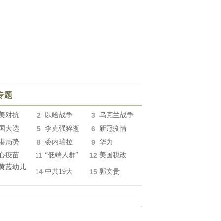
专题
美对抗
2
以哈战争
3
乌克兰战争
国大选
5
李克强猝逝
6
新冠疫情
港局势
8
委内瑞拉
9
华为
心疫苗
11
“低端人群”
12
美国税改
黄蓝幼儿
14
中共19大
15
郭文贵