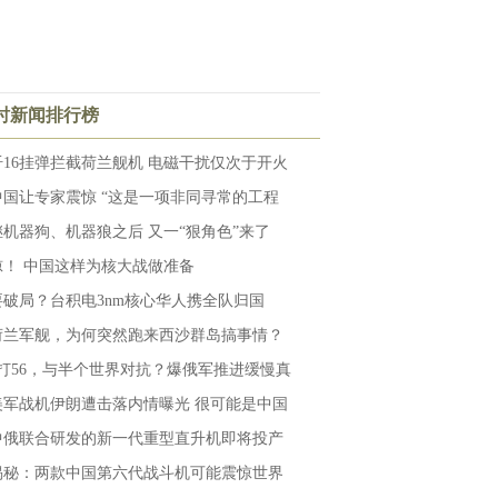
小时新闻排行榜
歼16挂弹拦截荷兰舰机 电磁干扰仅次于开火
中国让专家震惊 “这是一项非同寻常的工程
继机器狗、机器狼之后 又一“狠角色”来了
惊！ 中国这样为核大战做准备
要破局？台积电3nm核心华人携全队归国
荷兰军舰，为何突然跑来西沙群岛搞事情？
1打56，与半个世界对抗？爆俄军推进缓慢真
美军战机伊朗遭击落内情曝光 很可能是中国
中俄联合研发的新一代重型直升机即将投产
揭秘：两款中国第六代战斗机可能震惊世界