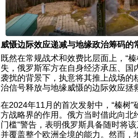
威慑边际效应递减与地缘政治筹码的
既然在常规战术和效费比层面上，“榛
失，俄罗斯军方在自身经济承压、国
袭扰的背景下，执意将其推上战场的
治信号释放与地缘威慑的边际效应拯
在2024年11月的首次发射中，“榛树
方战略界的作用。俄方当时借此向北
门槛”警告，表明俄罗斯具备随时将
并覆盖整个欧洲全境的能力。然而，