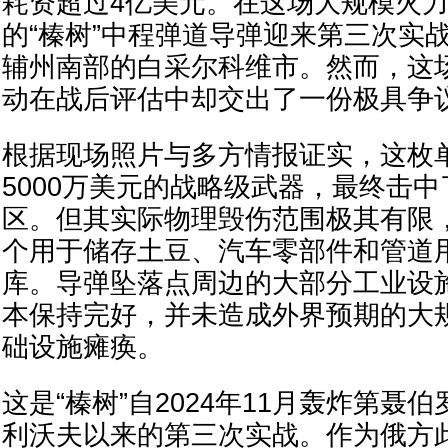
耗资超过4亿美元。在这场大规模火
的“榛树”中程弹道导弹迎来第三次实
辅州南部的白采尔科维市。然而，这
动在战后评估中却交出了一份极具争
根据现场照片与多方情报证实，这枚
5000万美元的战略级武器，最终击
区。但其实际物理毁伤范围极其有限
个用于储存土豆、汽车零部件和管道
库。导弹坠落点周边的大部分工业设
本保持完好，并未造成外界预期的大
础设施瘫痪。
这是“榛树”自2024年11月轰炸第聂伯
利沃夫以来的第三次实战。作为俄方