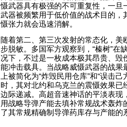
慑武器具有极强的不可重复性，一旦一
武器被频繁用于低价值的战术目的，
慑张力就会迅速消解。
随着第二、第三次发射的常态化，美
步脱敏。多国军方观察到，“榛树”在
况下，不过是一枚成本极其昂贵、毁
能冲击载具。当战略威慑武器的战果
上被简化为“炸毁民用仓库”和“误击己
时，其对北约和乌克兰的震慑效果已
边际递减。高超音速神话的平淡表现
用战略导弹产能去填补常规战术轰炸
了其常规精确制导弹药库存与产能的