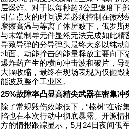
层爆炸。对于以每秒超3公里速度下掷
引信点火的时间误差必须控制在微秒级
摩擦高温与等离子体屏蔽下，俄罗斯
与末端制导元件显然无法完成如此精
导致导弹的分导弹头最终大多以纯动
地面。动能撞击的能量释放主要向下
爆炸药产生的横向冲击波和破片，导
大幅收缩，最终在现场表现为仅砸毁
能波及整个工业区。
25%故障率凸显高精尖武器在密集冲
除了常规毁伤效能低下，“榛树”在密
陷也在本次行动中彻底暴露。开源情
方的情报跟踪显示，5月24日夜间俄