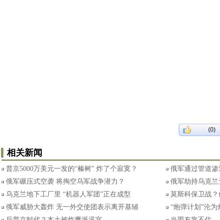
(0)
相关新闻
普京5000万美元一发的“榛树” 炸了个寂寞？
俄军通过管道渗
俄军碾压式空袭 将掏空乌军战争潜力？
俄军劫持乌克兰
乌克兰地下工厂里 “机器人军团”正在成型
莫斯科保卫战？
俄军威胁大轰炸 无一外交使团表示离开基辅
“炮弹计划”沦
后普京时代？本土被炸鹰派逼宫
当盟友靠不住，