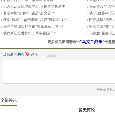
无人机从无线电改光纤 不是进步是退步
乌军摧毁罕见的俄
普京拿到“护身符”还是“点火器”？
俄“天竺葵-4”
俄军“榛树”，能否验证“核弹”级破坏力？
困守战壕225天
乌克兰第四次打击俄“埃森海军上将”号
留给普京的时间
俄罗斯还是世界第二军事强国吗？
乌克兰“巨兽”
"乌克兰战争"
更多相关新闻请点击
专题
0
当前新闻共有
条评论
分享到：
评论前需要
全部评论
暂无评论