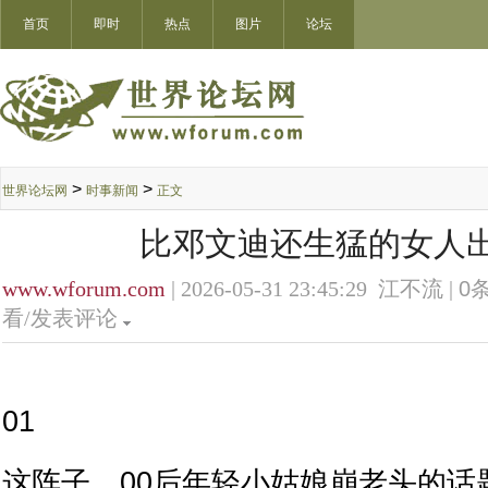
首页
即时
热点
图片
论坛
>
>
世界论坛网
时事新闻
正文
比邓文迪还生猛的女人
www.wforum.com
| 2026-05-31 23:45:29 江不流 |
0
条
看/发表评论
01
这阵子，00后年轻小姑娘崩老头的话