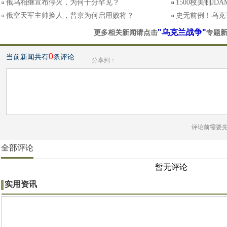
俄乌相继宣布停火，为何十分罕见？
1500枚美制J
俄空天军主帅换人，普京为何启用败将？
史无前例！乌克
"乌克兰战争"
更多相关新闻请点击
专题
0
当前新闻共有
条评论
分享到：
评论前需要
全部评论
暂无评论
实用资讯