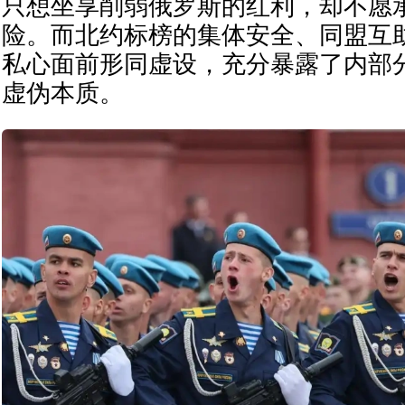
只想坐享削弱俄罗斯的红利，却不愿
险。而北约标榜的集体安全、同盟互
私心面前形同虚设，充分暴露了内部
虚伪本质。