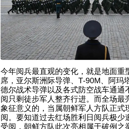
今年阅兵最直观的变化，就是地面重
席，亚尔斯洲际导弹、T-90M、阿
德尔战术导弹以及各式防空战车通通
阅只剩徒步军人整齐行进。而全场最
象征意义的，当属朝鲜军人方队正式
阅。要知道过去红场胜利日阅兵极少
受阅，朝鲜方队此次亮相属于破例之