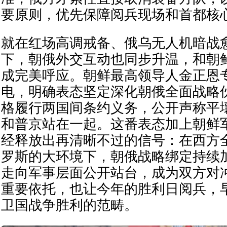
要原则，优先保障阅兵现场和首都核
就在红场高调戒备、俄乌无人机暗战
下，朝俄外交互动也同步升温，和朝
成完美呼应。朝鲜最高领导人金正恩
电，明确表态坚定深化朝俄全面战略
格履行两国间条约义务，公开声称平
和普京站在一起。这番表态加上朝鲜
经释放出再清晰不过的信号：在西方
罗斯的大环境下，朝俄战略绑定持续
走向军事层面公开站台，成为双方对
重要依托，也让今年的胜利日阅兵，
卫国战争胜利的范畴。