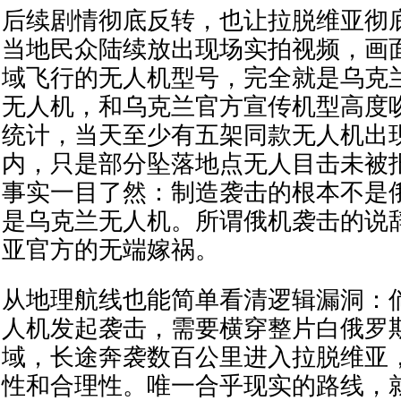
后续剧情彻底反转，也让拉脱维亚彻
当地民众陆续放出现场实拍视频，画
域飞行的无人机型号，完全就是乌克兰
无人机，和乌克兰官方宣传机型高度
统计，当天至少有五架同款无人机出
内，只是部分坠落地点无人目击未被
事实一目了然：制造袭击的根本不是
是乌克兰无人机。所谓俄机袭击的说
亚官方的无端嫁祸。
从地理航线也能简单看清逻辑漏洞：
人机发起袭击，需要横穿整片白俄罗
域，长途奔袭数百公里进入拉脱维亚
性和合理性。唯一合乎现实的路线，