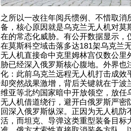
之所以一改往年阅兵惯例、不惜取消
备，核心原因就是乌克兰无人机对莫
在的常态化威胁。有公开数据显示，
在莫斯科空域击落多达181架乌克兰无
无人机直接命中克里姆林宫仅数公里
胁已经深入俄罗斯核心腹地。外界也
化：此前乌克兰远程无人机打击成效
却突然战果激增，背后关键就在于波
维亚等北约国家暗中开放领空，放任乌
无人机借道绕行，避开白俄罗斯严密
回深入俄罗斯纵深。正因为无人机防
活，而坦克、导弹这类重型装备目标
准，俄方才索性直接取消装备方队，