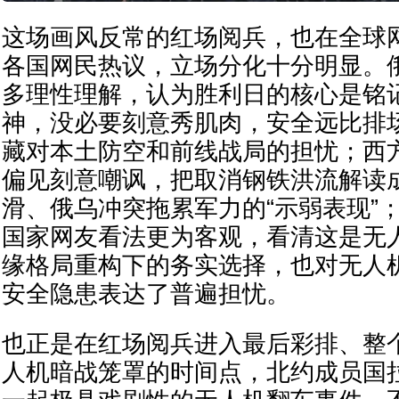
这场画风反常的红场阅兵，也在全球
各国网民热议，立场分化十分明显。
多理性理解，认为胜利日的核心是铭
神，没必要刻意秀肌肉，安全远比排
藏对本土防空和前线战局的担忧；西
偏见刻意嘲讽，把取消钢铁洪流解读
滑、俄乌冲突拖累军力的“示弱表现”
国家网友看法更为客观，看清这是无
缘格局重构下的务实选择，也对无人
安全隐患表达了普遍担忧。
也正是在红场阅兵进入最后彩排、整
人机暗战笼罩的时间点，北约成员国