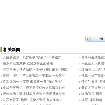
(0)
相关新闻
无解的噩梦！俄罗斯的“钱袋子”不断被炸
莫斯科变战场前
俄罗斯发出威胁 欧盟选择正面硬刚
乌克兰无人机要
泽连斯基：俄罗斯能不能举行阅兵由我们决定
红场阅兵坦克“
奇迹！“阵亡”乌兵开着装甲车带回一名俄军
俄战斗机产量翻
乌军1600公里突袭 俄又断一条“石油动脉”
俄胜利日遭“遇
比战争更可怕！俄罗斯突然步入后普京时代
普京划下红线：
轰炸红场？泽连斯基是虚张声势还是真突袭
红场阅兵“裸奔
乌军女督军“炮轰” 这旅长到底有多离谱？
乌军“捅马蜂窝”