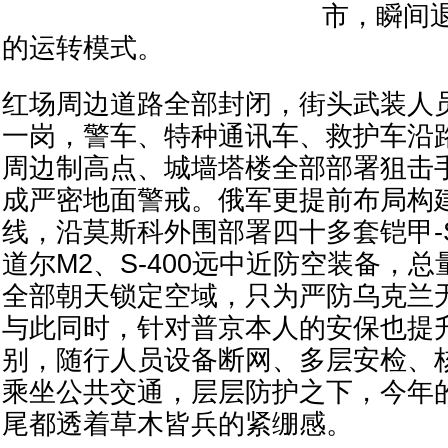
市，瞬间
的运转模式。
红场周边道路全部封闭，街头武装人
一岗，警车、特种通讯车、救护车沿
周边制高点、城墙塔楼全部部署狙击
成严密地面警戒。俄军更提前布局构
线，沿莫斯科外围部署四十多套铠甲-
道尔M2、S-400远中近防空装备，总
全部朝天锁定空域，只为严防乌克兰
与此同时，针对普京本人的安保也提
别，随行人员设备断网、多层安检、
乘坐公共交通，层层防护之下，今年
尾都透着草木皆兵的紧绷感。