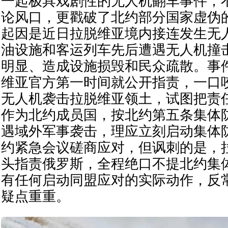
一起极具戏剧性的无人机翻车事件，
论风口，更戳破了北约部分国家虚伪
起因是近日拉脱维亚境内接连发生无
油设施和客运列车先后遭遇无人机撞
明显、造成设施损毁和民众疏散。事
维亚官方第一时间就公开指责，一口
无人机袭击拉脱维亚领土，试图把责
作为北约成员国，按北约第五条集体
遇域外军事袭击，理应立刻启动集体
约紧急会议磋商应对，但讽刺的是，
头指责俄罗斯，全程绝口不提北约集
有任何启动同盟应对的实际动作，反
疑点重重。