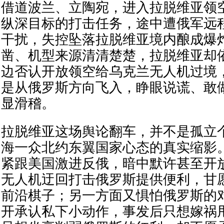
借道波兰、立陶宛，进入拉脱维亚领
纵深目标的打击任务，途中遭俄军远
干扰，失控坠落拉脱维亚境内酿成爆
凿、机型来源清清楚楚，拉脱维亚却
边否认开放领空给乌克兰无人机过境
是从俄罗斯方向飞入，睁眼说谎、敢
显滑稽。
拉脱维亚这场舆论翻车，并不是孤立
海一众北约东翼国家心态的真实缩影
紧跟美国激进反俄，暗中默许甚至开
无人机迂回打击俄罗斯提供便利，甘
前沿棋子；另一方面又惧怕俄罗斯的
开承认私下小动作，事发后只想嫁祸