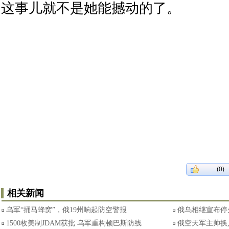
这事儿就不是她能撼动的了。
(0)
相关新闻
乌军“捅马蜂窝”，俄19州响起防空警报
俄乌相继宣布停
1500枚美制JDAM获批 乌军重构顿巴斯防线
俄空天军主帅换