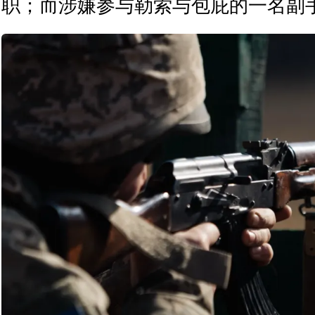
职；而涉嫌参与勒索与包庇的一名副