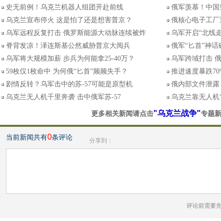
史无前例！乌克兰机器人组团开赴前线
俄军羡慕！中国空
乌克兰宣布停火 这是怕了还是想害普京？
俄核心电子工厂
乌军远程反复打击 俄罗斯能源大动脉连续被炸
乌军开启“北线
脊背发凉！泽连斯基公然威胁普京大阅兵
俄军“匕首”神话
乌军将大规模加薪 步兵为何能拿25-40万？
乌军跨域打击 
59枚仅1枚命中 为何俄“匕首”频频失手？
推进速度暴跌7
剧情反转？乌军击中的苏-57可能是原型机
俄内部文件泄露
乌克兰无人机千里奔袭 击中俄军苏-57
乌克兰靠无人机
"乌克兰战争"
更多相关新闻请点击
专题
0
当前新闻共有
条评论
分享到：
评论前需要