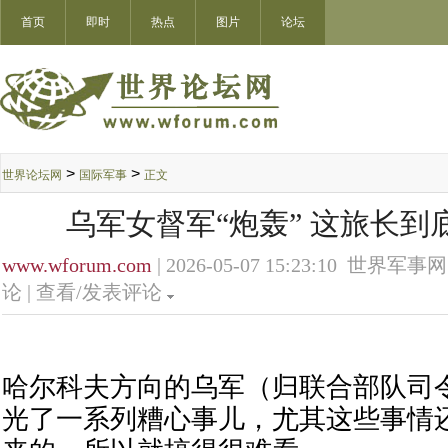
首页
即时
热点
图片
论坛
>
>
世界论坛网
国际军事
正文
乌军女督军“炮轰” 这旅长到
www.wforum.com
| 2026-05-07 15:23:10 世界军事网
论 |
查看/发表评论
哈尔科夫方向的乌军（归联合部队司
光了一系列糟心事儿，尤其这些事情还