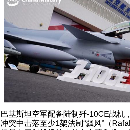
巴基斯坦空军配备陆制歼-10CE战机
冲突中击落至少1架法制“飙风”（Rafa