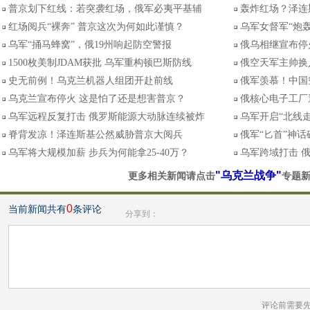
普京划下红线：若突袭红场，俄军必夷平基辅
轰炸红场？泽连
红场阅兵“裸奔” 普京这次为何如此谨慎？
乌军女督军“炮
乌军“捅马蜂窝”，俄19州响起防空警报
俄乌相继宣布停
1500枚美制JDAM获批 乌军重构顿巴斯防线
俄空天军主帅换
史无前例！乌克兰机器人组团开赴前线
俄军羡慕！中国空
乌克兰宣布停火 这是怕了还是想害普京？
俄核心电子工厂
乌军远程反复打击 俄罗斯能源大动脉连续被炸
乌军开启“北线
脊背发凉！泽连斯基公然威胁普京大阅兵
俄军“匕首”神话
乌军将大规模加薪 步兵为何能拿25-40万？
乌军跨域打击 
"乌克兰战争"
更多相关新闻请点击
专题
0
当前新闻共有
条评论
分享到：
评论前需要