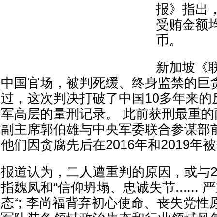
报》指出
受贿金额
币。
新加坡《
中国官场，被判死缓、终身监禁的巨贪
过，这次判决打破了中国10多年来的
军高层的量刑记录。 此前获刑最重
副主席郭伯雄与中央军委联合参谋部
他们因贪腐先后在2016年和2019年
报道认为，二人遭重判的原因，或与20
指魏凤和“信仰坍塌、忠诚失节......
态“; 李尚福背弃初心使命、丧失党性原则.