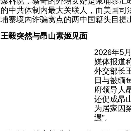
爆料说，蔡奇的外甥女婿是柬埔寨汇
的中共体制内最大关联人，而美国司
埔寨境内诈骗窝点的两中国籍头目提
王毅突然与昂山素姬见面
2026年
媒体报道
外交部长王
日与被缅
府领导人
还促成昂
为居家囚
遇”。