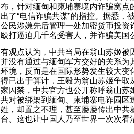
布，针对缅甸和柬埔寨境内诈骗窝点
出了“电信诈骗共谋”的指控。据悉，
公民涉嫌先后管理一处加密货币投资
殴打逼迫几千名受害人，并诈骗美国
有观点认为，中共当局在翁山苏姬被
并没有通过与缅甸军方交好的关系为
环境，反而是在国际形势发生较大变
得已出于算计，王毅为翁山苏姬争取
家囚禁，中共官方也公开称呼翁山苏姬
共对被绑架到缅甸、柬埔寨电诈园区
姓，却置之不理，甚至屡屡传出中共
台。这也让中国人乃至世界一次次看