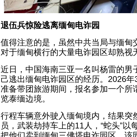
退伍兵惊险逃离缅甸电诈园
值得注意的是，虽然中共当局与缅甸
对于缅甸横行的大量电诈园区却熟视
近日，中国海南三亚一名叫杨雷的男
己逃出缅甸电诈园区的经历。2026年
准备带团旅游期间，报名参加一个所谓
览泰缅边境。
行程车辆意外驶入缅甸境内，结果突
员，武装劫持车上的11人，“蛇头”以
把他们卖到缅甸三佛塔电诈园区。该