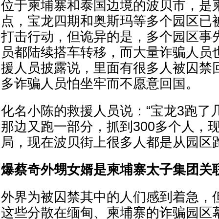
位于柬埔寨和泰国边境的波贝市，是
点，宝龙四期和奥斯玛等多个园区已
打击行动，但诡异的是，多个园区事
员都陆续搭车转移，而大量诈骗人员
援人员披露说，里面有很多人被囚禁
多诈骗人员怕坐牢而不愿意回国。
化名小陈的救援人员说：“宝龙3跑了
那边又跑一部分，抓到300多个人，
局，现在波贝街上很多人都是从园区跑
爆蔡奇外甥女婿是柬埔寨太子集团关
外界为被囚禁其中的人们感到着急，
这些分散在缅甸、柬埔寨的诈骗园区