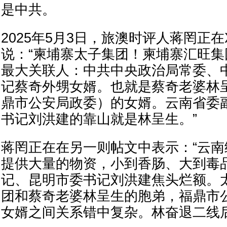
是中共。
2025年5月3日，旅澳时评人蒋罔正
说：“柬埔寨太子集团！柬埔寨汇旺
最大关联人：中共中央政治局常委、
记蔡奇外甥女婿。也就是蔡奇老婆林
鼎市公安局政委）的女婿。云南省委
书记刘洪建的靠山就是林呈生。”
蒋罔正在在另一则帖文中表示：“云
提供大量的物资，小到香肠、大到毒
记、昆明市委书记刘洪建焦头烂额。
团和蔡奇老婆林呈生的胞弟，福鼎市
女婿之间关系错中复杂。林奋退二线