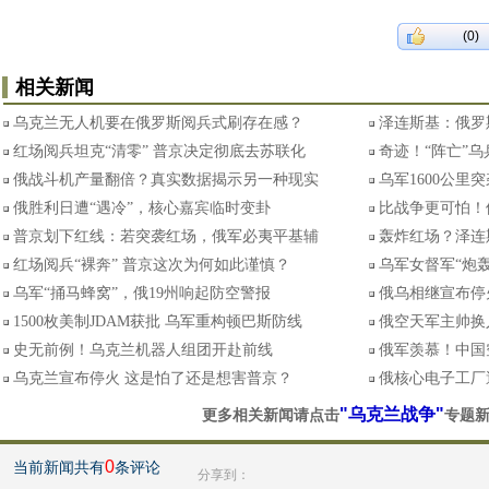
(0)
相关新闻
乌克兰无人机要在俄罗斯阅兵式刷存在感？
泽连斯基：俄罗
红场阅兵坦克“清零” 普京决定彻底去苏联化
奇迹！“阵亡”
俄战斗机产量翻倍？真实数据揭示另一种现实
乌军1600公里
俄胜利日遭“遇冷”，核心嘉宾临时变卦
比战争更可怕！
普京划下红线：若突袭红场，俄军必夷平基辅
轰炸红场？泽连
红场阅兵“裸奔” 普京这次为何如此谨慎？
乌军女督军“炮
乌军“捅马蜂窝”，俄19州响起防空警报
俄乌相继宣布停
1500枚美制JDAM获批 乌军重构顿巴斯防线
俄空天军主帅换
史无前例！乌克兰机器人组团开赴前线
俄军羡慕！中国空
乌克兰宣布停火 这是怕了还是想害普京？
俄核心电子工厂
"乌克兰战争"
更多相关新闻请点击
专题
0
当前新闻共有
条评论
分享到：