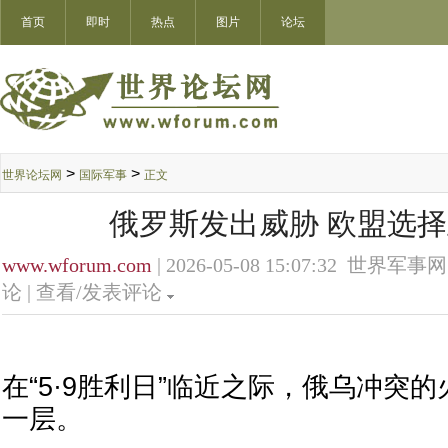
首页
即时
热点
图片
论坛
>
>
世界论坛网
国际军事
正文
俄罗斯发出威胁 欧盟选
www.wforum.com
| 2026-05-08 15:07:32 世界军事网
论 |
查看/发表评论
在“5·9胜利日”临近之际，俄乌冲突
一层。