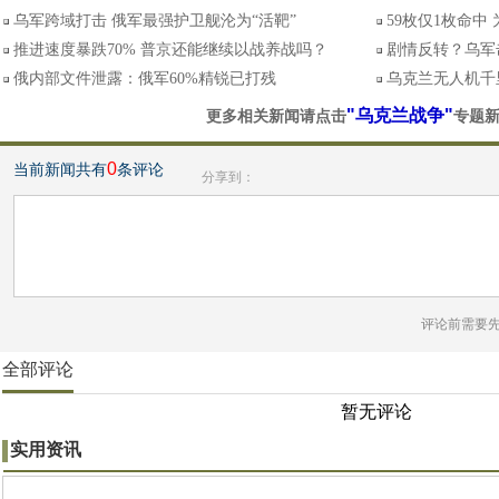
乌军跨域打击 俄军最强护卫舰沦为“活靶”
59枚仅1枚命中
推进速度暴跌70% 普京还能继续以战养战吗？
剧情反转？乌军
俄内部文件泄露：俄军60%精锐已打残
乌克兰无人机千里
"乌克兰战争"
更多相关新闻请点击
专题
0
当前新闻共有
条评论
分享到：
评论前需要
全部评论
暂无评论
实用资讯