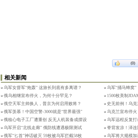
(0)
相关新闻
乌军女督军“炮轰” 这旅长到底有多离谱？
乌军“捅马蜂窝”
俄乌相继宣布停火，为何十分罕见？
1500枚美制J
俄空天军主帅换人，普京为何启用败将？
史无前例！乌克
俄军羡慕！中国空警-3000就是“世界最强”
乌克兰宣布停火
俄核心电子工厂遭重创 反无人机装备成摆设
乌军远程反复打
乌军开启“北线走廊” 俄防线遭遇极限测试
脊背发凉！泽连
俄军“匕首”神话破灭 59枚被乌军拦截58枚
乌军将大规模加薪