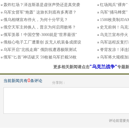
轰炸红场？泽连斯基是虚张声势还是真突袭
红场阅兵“裸奔
乌军女督军“炮轰” 这旅长到底有多离谱？
乌军“捅马蜂窝”
俄乌相继宣布停火，为何十分罕见？
1500枚美制J
俄空天军主帅换人，普京为何启用败将？
史无前例！乌克
俄军羡慕！中国空警-3000就是“世界最强”
乌克兰宣布停火
俄核心电子工厂遭重创 反无人机装备成摆设
乌军远程反复打
乌军开启“北线走廊” 俄防线遭遇极限测试
脊背发凉！泽连
俄军“匕首”神话破灭 59枚被乌军拦截58枚
乌军将大规模加薪
"乌克兰战争"
更多相关新闻请点击
专题
0
当前新闻共有
条评论
分享到：
评论前需要