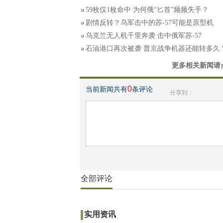
59枚仅1枚命中 为何俄“匕首”频频失手？
剧情反转？乌军击中的苏-57可能是原型机
乌克兰无人机千里奔袭 击中俄军苏-57
石油港口再次被袭 普京战争机器还能转多久
更多相关新闻请
0
当前新闻共有
条评论
分享到：
全部评论
实用资讯