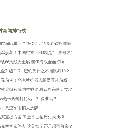
小时新闻排行榜
印度前陆军一号“反水”：阿克赛钦换藏南
俄军羡慕！中国空警-3000就是“世界最强”
开战66天战火重燃 美伊海战全面打响
重金升级F16，巴铁为什么不增购歼10？
史无前例！乌克兰机器人组团开赴前线
12枚导弹被成功拦截 阿联酋可高枕无忧？
155毫米舰炮打得远，打得准吗？
爆中共空军悄悄大洗牌
温家宝提方案 习近平面临历史大抉择
乌克兰宣布停火 这是怕了还是想害普京？