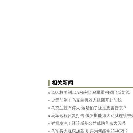
相关新闻
1500枚美制JDAM获批 乌军重构顿巴斯防线
史无前例！乌克兰机器人组团开赴前线
乌克兰宣布停火 这是怕了还是想害普京？
乌军远程反复打击 俄罗斯能源大动脉连续被
脊背发凉！泽连斯基公然威胁普京大阅兵
乌军将大规模加薪 步兵为何能拿25-40万？