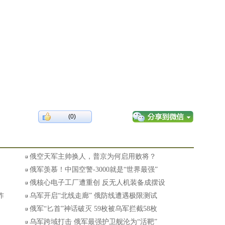
(0)
俄空天军主帅换人，普京为何启用败将？
俄军羡慕！中国空警-3000就是“世界最强”
俄核心电子工厂遭重创 反无人机装备成摆设
炸
乌军开启“北线走廊” 俄防线遭遇极限测试
俄军“匕首”神话破灭 59枚被乌军拦截58枚
乌军跨域打击 俄军最强护卫舰沦为“活靶”