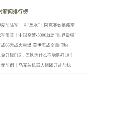
小时新闻排行榜
印度前陆军一号“反水”：阿克赛钦换藏南
俄军羡慕！中国空警-3000就是“世界最强”
开战66天战火重燃 美伊海战全面打响
重金升级F16，巴铁为什么不增购歼10？
史无前例！乌克兰机器人组团开赴前线