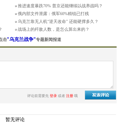
推进速度暴跌70% 普京还能继续以战养战吗？
俄内部文件泄露：俄军60%精锐已打残
乌克兰靠无人机“逆天改命” 还能硬撑多久？
？
战场上的歼敌人数，是怎么算出来的？
"乌克兰战争"
点击
专题新闻报道
评论前需要先
登录
或者
注册
哦
暂无评论