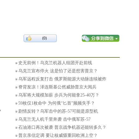
(0)
史无前例！乌克兰机器人组团开赴前线
乌克兰宣布停火 这是怕了还是想害普京？
乌军远程反复打击 俄罗斯能源大动脉连续被炸
脊背发凉！泽连斯基公然威胁普京大阅兵
乌军将大规模加薪 步兵为何能拿25-40万？
59枚仅1枚命中 为何俄“匕首”频频失手？
？
剧情反转？乌军击中的苏-57可能是原型机
乌克兰无人机千里奔袭 击中俄军苏-57
石油港口再次被袭 普京战争机器还能转多久？
普京亲信定调 要让核威慑重回欧洲上空？