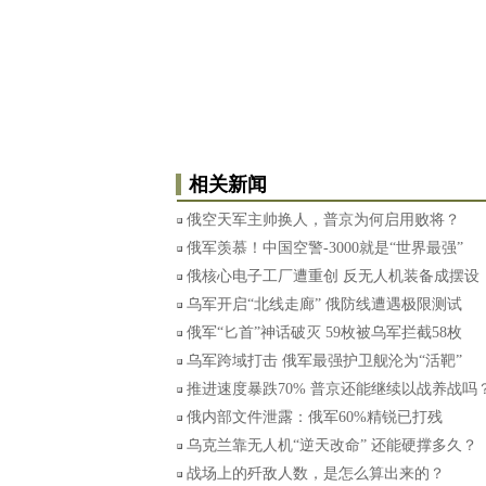
相关新闻
俄空天军主帅换人，普京为何启用败将？
俄军羡慕！中国空警-3000就是“世界最强”
俄核心电子工厂遭重创 反无人机装备成摆设
乌军开启“北线走廊” 俄防线遭遇极限测试
俄军“匕首”神话破灭 59枚被乌军拦截58枚
乌军跨域打击 俄军最强护卫舰沦为“活靶”
推进速度暴跌70% 普京还能继续以战养战吗
俄内部文件泄露：俄军60%精锐已打残
乌克兰靠无人机“逆天改命” 还能硬撑多久？
战场上的歼敌人数，是怎么算出来的？