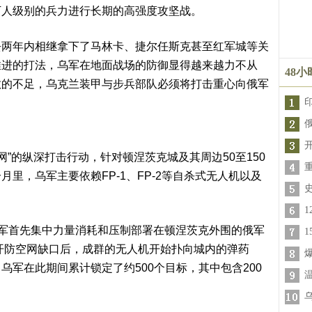
万人级别的兵力进行长期的高强度攻坚战。
去两年内相继拿下了马林卡、捷尔任斯克甚至红军城等关
推进的打法，乌军在地面战场的防御显得越来越力不从
48
数的不足，乌克兰装甲与步兵部队必须将打击重心向俄军
网”的纵深打击行动，针对顿涅茨克城及其周边50至150
里，乌军主要依赖FP-1、FP-2等自杀式无人机以及
乌军首先集中力量消耗和压制部署在顿涅茨克外围的俄军
撕开防空网缺口后，成群的无人机开始扑向城内的弹药
军在此期间累计锁定了约500个目标，其中包含200