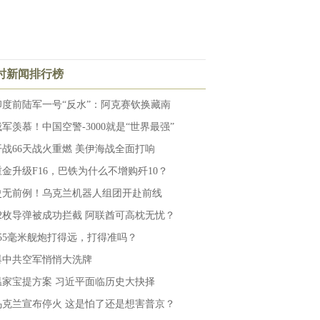
小时新闻排行榜
印度前陆军一号“反水”：阿克赛钦换藏南
俄军羡慕！中国空警-3000就是“世界最强”
开战66天战火重燃 美伊海战全面打响
重金升级F16，巴铁为什么不增购歼10？
史无前例！乌克兰机器人组团开赴前线
12枚导弹被成功拦截 阿联酋可高枕无忧？
155毫米舰炮打得远，打得准吗？
爆中共空军悄悄大洗牌
温家宝提方案 习近平面临历史大抉择
乌克兰宣布停火 这是怕了还是想害普京？