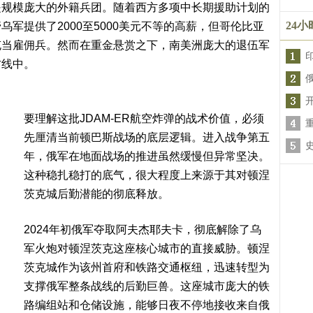
是规模庞大的外籍兵团。随着西方多项中长期援助计划的
24
军提供了2000至5000美元不等的高薪，但哥伦比亚
充当雇佣兵。然而在重金悬赏之下，南美洲庞大的退伍军
防线中。
要理解这批JDAM-ER航空炸弹的战术价值，必须
先厘清当前顿巴斯战场的底层逻辑。进入战争第五
年，俄军在地面战场的推进虽然缓慢但异常坚决。
这种稳扎稳打的底气，很大程度上来源于其对顿涅
茨克城后勤潜能的彻底释放。
2024年初俄军夺取阿夫杰耶夫卡，彻底解除了乌
军火炮对顿涅茨克这座核心城市的直接威胁。顿涅
茨克城作为该州首府和铁路交通枢纽，迅速转型为
支撑俄军整条战线的后勤巨兽。这座城市庞大的铁
路编组站和仓储设施，能够日夜不停地接收来自俄