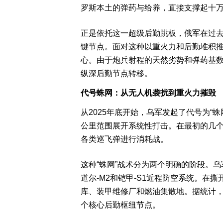
罗斯本土的弹药与给养，直接支撑起十
正是依托这一超级后勤跳板，俄军在过
键节点。面对这种以重火力和后勤堆积
心。由于炮兵射程的天然劣势和弹药基
纵深后勤节点转移。
代号蛛网：从无人机袭扰到重火力摧毁
从2025年底开始，乌军发起了代号为“蛛
公里范围展开系统性打击。在最初的几个月
各类巡飞弹进行消耗战。
这种“蛛网”战术分为两个明确的阶段。
道尔-M2和铠甲-S1近程防空系统。在
库、装甲维修厂和燃油集散地。据统计，乌
个核心后勤枢纽节点。