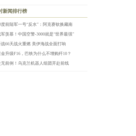
小时新闻排行榜
印度前陆军一号“反水”：阿克赛钦换藏南
俄军羡慕！中国空警-3000就是“世界最强”
开战66天战火重燃 美伊海战全面打响
重金升级F16，巴铁为什么不增购歼10？
史无前例！乌克兰机器人组团开赴前线