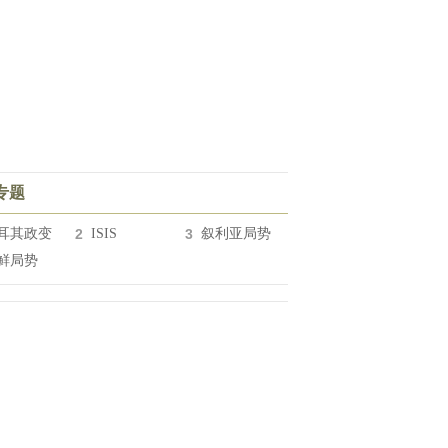
专题
耳其政变
2
ISIS
3
叙利亚局势
鲜局势