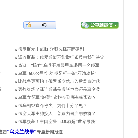
(0)
俄罗斯发出威胁 欧盟选择正面硬刚
泽连斯基：俄罗斯能不能举行阅兵由我们决定
奇迹！“阵亡”乌兵开着装甲车带回一名俄军
实
乌军1600公里突袭 俄又断一条“石油动脉”
比战争更可怕！俄罗斯突然步入后普京时代
辅
轰炸红场？泽连斯基是虚张声势还是真突袭
乌军女督军“炮轰” 这旅长到底有多离谱？
俄乌相继宣布停火，为何十分罕见？
俄空天军主帅换人，普京为何启用败将？
俄军羡慕！中国空警-3000就是“世界最强”
"乌克兰战争"
点击
专题新闻报道