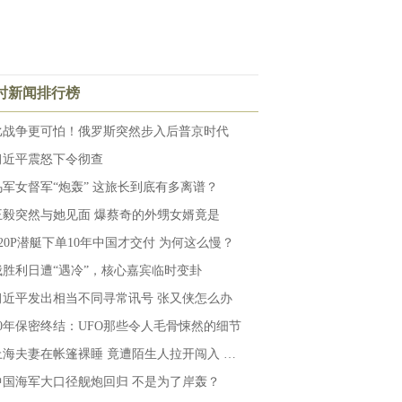
小时新闻排行榜
比战争更可怕！俄罗斯突然步入后普京时代
习近平震怒下令彻查
乌军女督军“炮轰” 这旅长到底有多离谱？
王毅突然与她见面 爆蔡奇的外甥女婿竟是
S20P潜艇下单10年中国才交付 为何这么慢？
俄胜利日遭“遇冷”，核心嘉宾临时变卦
习近平发出相当不同寻常讯号 张又侠怎么办
50年保密终结：UFO那些令人毛骨悚然的细节
上海夫妻在帐篷裸睡 竟遭陌生人拉开闯入 …
中国海军大口径舰炮回归 不是为了岸轰？