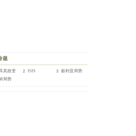
专题
耳其政变
2
ISIS
3
叙利亚局势
鲜局势