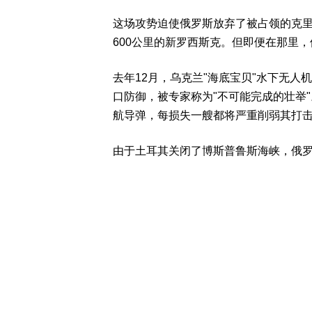
这场攻势迫使俄罗斯放弃了被占领的克
600公里的新罗西斯克。但即便在那里
去年12月，乌克兰"海底宝贝"水下无
口防御，被专家称为"不可能完成的壮举"
航导弹，每损失一艘都将严重削弱其打
由于土耳其关闭了博斯普鲁斯海峡，俄