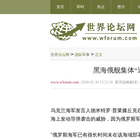
首页
即时
热点
图片
>
>
世界论坛网
国际军事
正文
黑海俄舰集体“
www.wforum.com
| 2026-01-30 13:52:26 寰球战略解读 |
乌克兰海军发言人德米特罗·普莱滕丘克
海上发动导弹袭击的威胁，因为俄罗斯
"俄罗斯海军已有很长时间未在该海域部