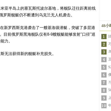
里米亚半岛上的塞瓦斯托波尔基地，将舰队迁往距离前线
，俄罗斯舰艇仍不断遭到乌克兰无人机袭击。
48
人机在新罗西斯克港袭击了一艘基洛级潜艇，突破了多层港
。目前俄罗斯黑海舰队仅有8-9艘舰艇能够发射"口径"巡
击能力。
罗斯无法获得新的舰艇补充损失。