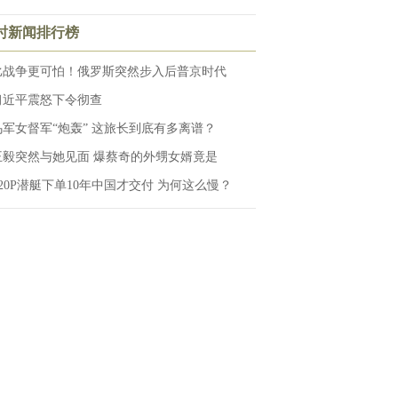
小时新闻排行榜
比战争更可怕！俄罗斯突然步入后普京时代
习近平震怒下令彻查
乌军女督军“炮轰” 这旅长到底有多离谱？
王毅突然与她见面 爆蔡奇的外甥女婿竟是
S20P潜艇下单10年中国才交付 为何这么慢？