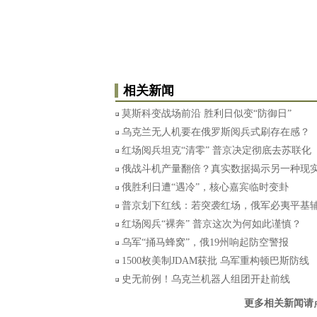
相关新闻
莫斯科变战场前沿 胜利日似变“防御日”
乌克兰无人机要在俄罗斯阅兵式刷存在感？
红场阅兵坦克“清零” 普京决定彻底去苏联化
俄战斗机产量翻倍？真实数据揭示另一种现
俄胜利日遭“遇冷”，核心嘉宾临时变卦
普京划下红线：若突袭红场，俄军必夷平基
红场阅兵“裸奔” 普京这次为何如此谨慎？
乌军“捅马蜂窝”，俄19州响起防空警报
1500枚美制JDAM获批 乌军重构顿巴斯防线
史无前例！乌克兰机器人组团开赴前线
更多相关新闻请