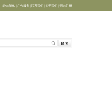
简体
/
繁体
|
广告服务
|
联系我们
|
关于我们
|
登陆
/
注册