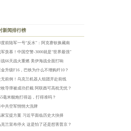
小时新闻排行榜
印度前陆军一号“反水”：阿克赛钦换藏南
俄军羡慕！中国空警-3000就是“世界最强”
开战66天战火重燃 美伊海战全面打响
重金升级F16，巴铁为什么不增购歼10？
史无前例！乌克兰机器人组团开赴前线
12枚导弹被成功拦截 阿联酋可高枕无忧？
155毫米舰炮打得远，打得准吗？
爆中共空军悄悄大洗牌
温家宝提方案 习近平面临历史大抉择
乌克兰宣布停火 这是怕了还是想害普京？