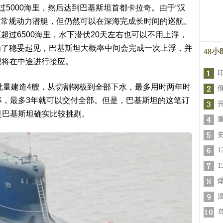
过5000海里，然后达到巴基斯坦首都卡拉奇。由于“汉
一型常规动力潜艇，但仍然可以在深海完成长时间的巡航。
过6500海里，水下潜伏20天左右也可以不用上浮，
为了稳妥起见，巴基斯坦大概率中间会完成一次上浮，并
48
舰将在中途进行接应。
果批量建造4艘，从切割钢板到全部下水，最多用时两年时
事，最多3年就可以交付全部。但是，巴基斯坦的这笔订
是巴基斯坦确实比较挑剔。