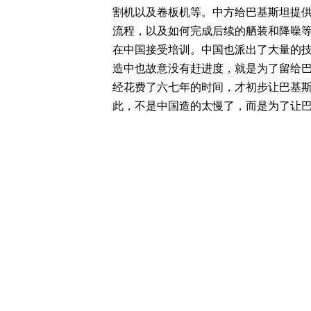
割机以及卷板机等。中方给巴基斯坦提供
流程，以及如何完成后续的舾装和降噪等
在中国接受培训。中国也派出了大量的技
造中也故意没有赶进度，就是为了留给
经花费了六七年的时间，才初步让巴基斯
此，不是中国造的太慢了，而是为了让