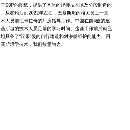
了S0P的图纸，提供了具体的焊接技术以及分段制造的
。从签约后到2022年左右，巴基斯坦的相关员工一直
术人员前往卡拉奇的厂房指导工作。中国在前4艘的建
巴基斯坦的技术人员足够的学习时间。这些工作前后就已
坦具备了“汉果”级的自行建造和对潜艇维护的能力。因
巴基斯坦学技术，我们故意为之。