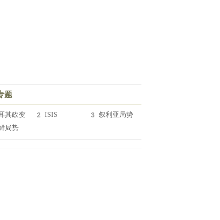
专题
耳其政变
2
ISIS
3
叙利亚局势
鲜局势