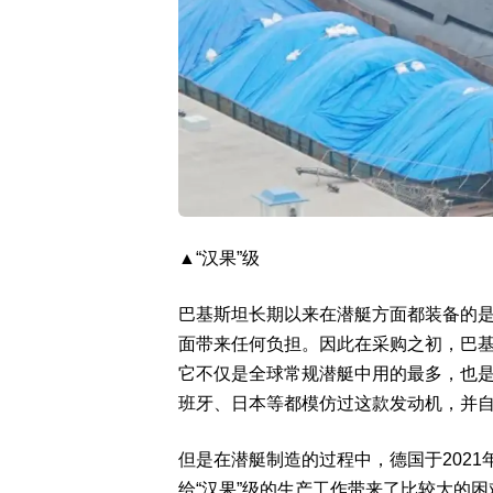
▲“汉果”级
巴基斯坦长期以来在潜艇方面都装备的是
面带来任何负担。因此在采购之初，巴基斯
它不仅是全球常规潜艇中用的最多，也
班牙、日本等都模仿过这款发动机，并
但是在潜艇制造的过程中，德国于202
给“汉果”级的生产工作带来了比较大的