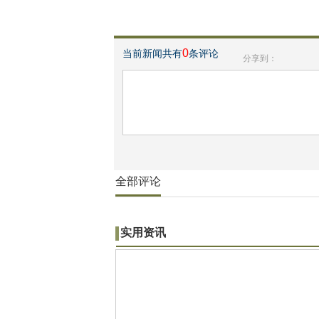
0
当前新闻共有
条评论
分享到：
全部评论
实用资讯