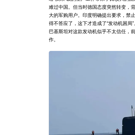
难过中国。但当时德国态度突然转变，
大的军购用户。印度明确提出要求，禁
得不答应了，这下才造成了“发动机困局”
巴基斯坦对这款发动机似乎不太信任，
作。