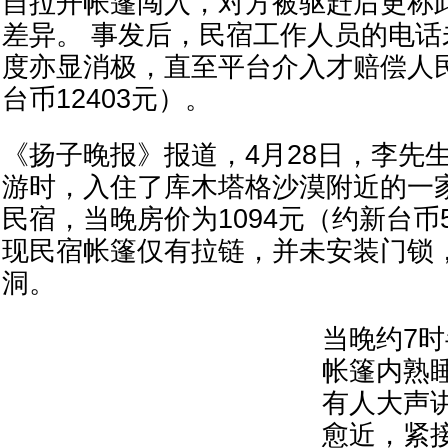
自拉开帐篷闯入，对方被驱赶后更称
差异。 事发后，民宿工作人员的电
度亦显消极，直至平台介入才赔偿人民
台币12403元）。
《扬子晚报》报道，4月28日，李先
游时，入住了库木塔格沙漠附近的一
民宿，当晚房价为1094元（约新台币
现民宿帐篷仅有拉链，并未安装门锁
洞。
当晚约7
帐篷内熟
有人大声
愈近，紧