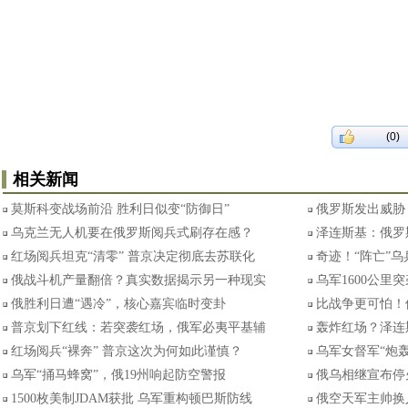
(0)
相关新闻
莫斯科变战场前沿 胜利日似变“防御日”
俄罗斯发出威胁
乌克兰无人机要在俄罗斯阅兵式刷存在感？
泽连斯基：俄罗
红场阅兵坦克“清零” 普京决定彻底去苏联化
奇迹！“阵亡”
俄战斗机产量翻倍？真实数据揭示另一种现实
乌军1600公里
俄胜利日遭“遇冷”，核心嘉宾临时变卦
比战争更可怕！
普京划下红线：若突袭红场，俄军必夷平基辅
轰炸红场？泽连
红场阅兵“裸奔” 普京这次为何如此谨慎？
乌军女督军“炮
乌军“捅马蜂窝”，俄19州响起防空警报
俄乌相继宣布停
1500枚美制JDAM获批 乌军重构顿巴斯防线
俄空天军主帅换