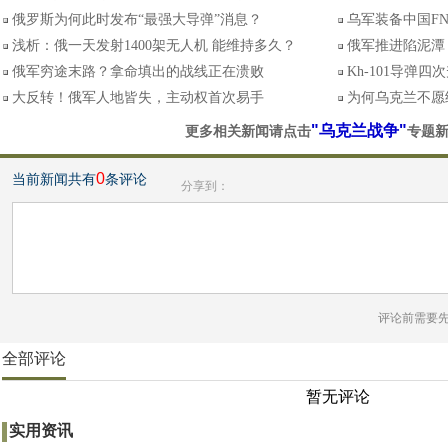
俄罗斯为何此时发布“最强大导弹”消息？
乌军装备中国FN
浅析：俄一天发射1400架无人机 能维持多久？
俄军推进陷泥潭
俄军穷途末路？拿命填出的战线正在溃败
Kh-101导弹
大反转！俄军人地皆失，主动权首次易手
为何乌克兰不愿
"乌克兰战争"
更多相关新闻请点击
专题
0
当前新闻共有
条评论
分享到：
评论前需要
全部评论
暂无评论
实用资讯