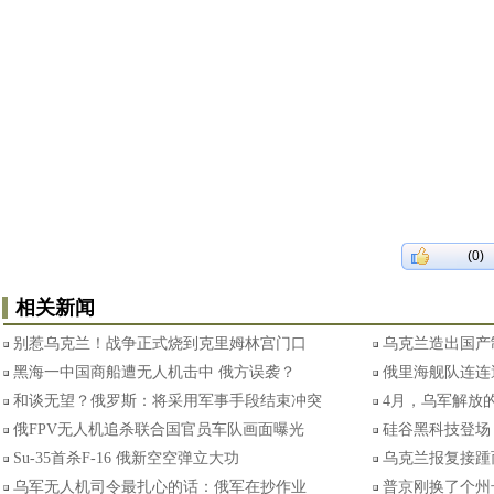
(0)
相关新闻
别惹乌克兰！战争正式烧到克里姆林宫门口
乌克兰造出国产
黑海一中国商船遭无人机击中 俄方误袭？
俄里海舰队连连
和谈无望？俄罗斯：将采用军事手段结束冲突
4月，乌军解放
俄FPV无人机追杀联合国官员车队画面曝光
硅谷黑科技登场
Su-35首杀F-16 俄新空空弹立大功
乌克兰报复接踵
乌军无人机司令最扎心的话：俄军在抄作业
普京刚换了个州