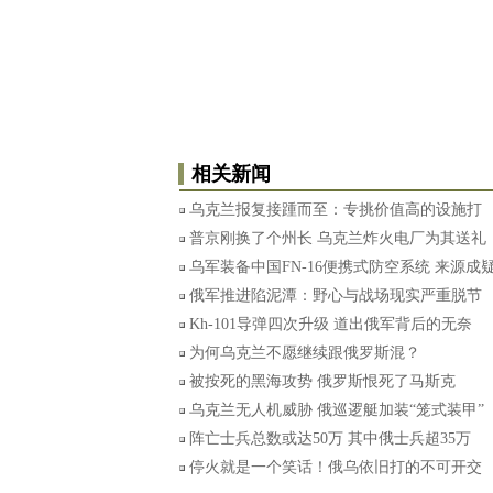
相关新闻
乌克兰报复接踵而至：专挑价值高的设施打
普京刚换了个州长 乌克兰炸火电厂为其送礼
乌军装备中国FN-16便携式防空系统 来源成
俄军推进陷泥潭：野心与战场现实严重脱节
Kh-101导弹四次升级 道出俄军背后的无奈
为何乌克兰不愿继续跟俄罗斯混？
被按死的黑海攻势 俄罗斯恨死了马斯克
乌克兰无人机威胁 俄巡逻艇加装“笼式装甲”
阵亡士兵总数或达50万 其中俄士兵超35万
停火就是一个笑话！俄乌依旧打的不可开交