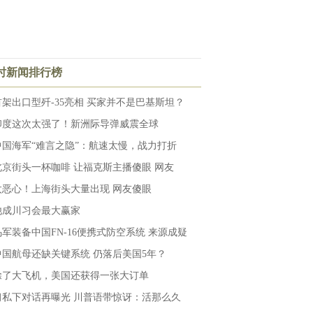
小时新闻排行榜
首架出口型歼-35亮相 买家并不是巴基斯坦？
印度这次太强了！新洲际导弹威震全球
中国海军“难言之隐”：航速太慢，战力打折
北京街头一杯咖啡 让福克斯主播傻眼 网友
太恶心！上海街头大量出现 网友傻眼
他成川习会最大赢家
乌军装备中国FN-16便携式防空系统 来源成疑
中国航母还缺关键系统 仍落后美国5年？
除了大飞机，美国还获得一张大订单
习私下对话再曝光 川普语带惊讶：活那么久