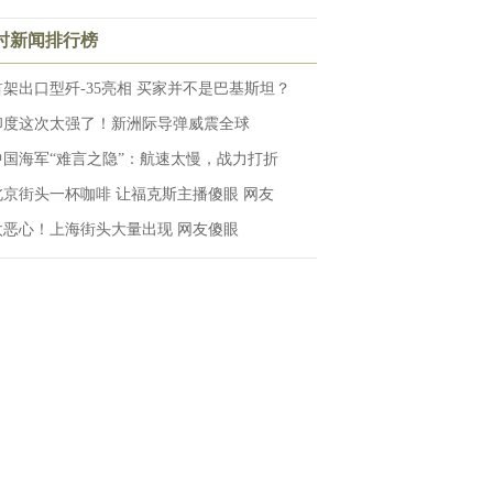
小时新闻排行榜
首架出口型歼-35亮相 买家并不是巴基斯坦？
印度这次太强了！新洲际导弹威震全球
中国海军“难言之隐”：航速太慢，战力打折
北京街头一杯咖啡 让福克斯主播傻眼 网友
太恶心！上海街头大量出现 网友傻眼