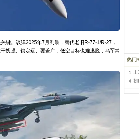
关键。该弹2025年7月列装，替代老旧R-77-1/R-27，
抗干扰强、锁定远、覆盖广，低空目标也难逃脱，乌军常
热门
1
土
4
朝