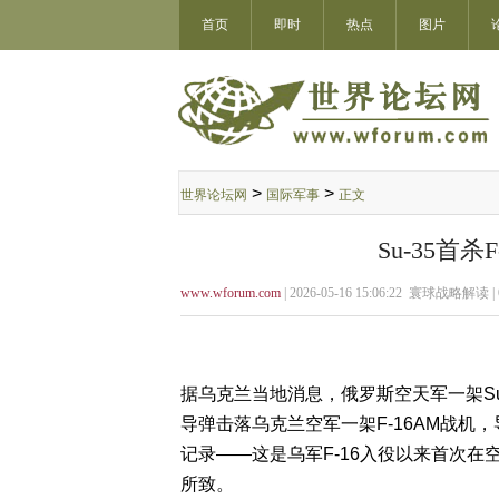
首页
即时
热点
图片
>
>
世界论坛网
国际军事
正文
Su-35首
www.wforum.com
| 2026-05-16 15:06:22 寰球战略解读 |
据乌克兰当地消息，俄罗斯空天军一架Su
导弹击落乌克兰空军一架F-16AM战机，
记录——这是乌军F-16入役以来首次
所致。