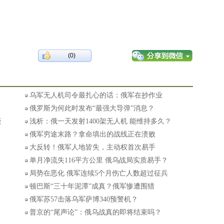
(0)
乌军无人机司令最扎心的话：俄军在抄作业
俄罗斯为何此时发布“最强大导弹”消息？
疑
浅析：俄一天发射1400架无人机 能维持多久？
俄军穷途末路？拿命填出的战线正在溃败
大反转！俄军人地皆失，主动权首次易手
单月净流失116平方公里 俄乌战局实质易手？
局势在恶化 俄军连续5个月伤亡人数超过征兵
顿巴斯“三十年泥潭”成真？俄军惨遭围猎
俄军苏57击落乌军萨博340预警机？
普京的“尾声论”：俄乌战真的即将结束吗？