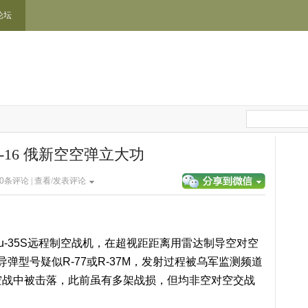
论坛
杀F-16 俄新空空弹立大功
0
条评论 |
查看/发表评论
-35S远程制空战机，在超视距距离用雷达制导空对空
导弹型号疑似R-77或R-37M，发射过程被乌军监测频道
在空战中被击落，此前虽有多架战损，但均非空对空交战