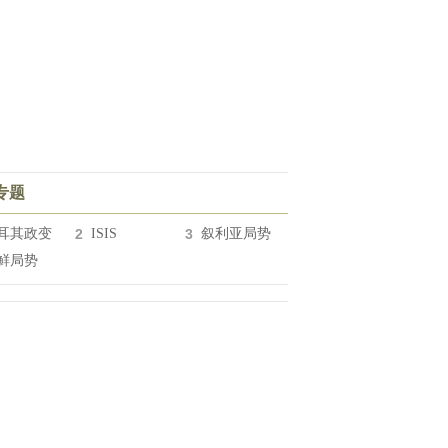
专题
耳其政变
2
ISIS
3
叙利亚局势
鲜局势