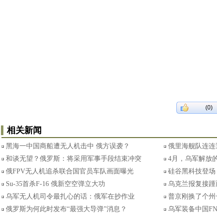
(0)
相关新闻
黑海一中国商船遭无人机击中 俄方误袭？
俄里海舰队连连
和谈无望？俄罗斯：将采用军事手段结束冲突
4月，乌军解放
俄FPV无人机追杀联合国官员车队画面曝光
硅谷黑科技登场
Su-35首杀F-16 俄新空空弹立大功
乌克兰报复接踵
乌军无人机司令最扎心的话：俄军在抄作业
普京刚换了个州
俄罗斯为何此时发布“最强大导弹”消息？
乌军装备中国FN