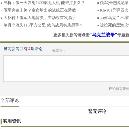
浅析：俄一天发射1400架无人机 能维持多久？
俄军推进陷泥潭
俄军穷途末路？拿命填出的战线正在溃败
Kh-101导弹
大反转！俄军人地皆失，主动权首次易手
为何乌克兰不愿
单月净流失116平方公里 俄乌战局实质易手？
被按死的黑海攻
"乌克兰战争"
更多相关新闻请点击
专题
0
当前新闻共有
条评论
分享到：
评论前需要
全部评论
暂无评论
实用资讯