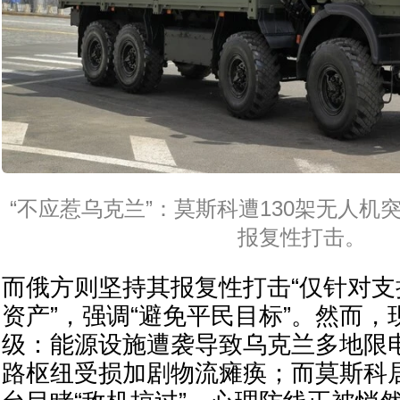
“不应惹乌克兰”：莫斯科遭130架无人机
报复性打击。
而俄方则坚持其报复性打击“仅针对
资产”，强调“避免平民目标”。然而
级：能源设施遭袭导致乌克兰多地限
路枢纽受损加剧物流瘫痪；而莫斯科