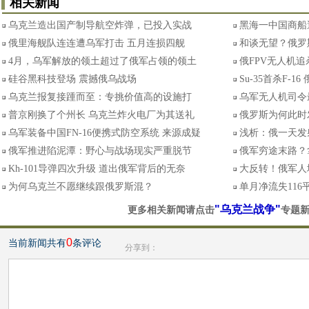
相关新闻
乌克兰造出国产制导航空炸弹，已投入实战
黑海一中国商船
俄里海舰队连连遭乌军打击 五月连损四舰
和谈无望？俄罗
4月，乌军解放的领土超过了俄军占领的领土
俄FPV无人机
硅谷黑科技登场 震撼俄乌战场
Su-35首杀F-
乌克兰报复接踵而至：专挑价值高的设施打
乌军无人机司令
普京刚换了个州长 乌克兰炸火电厂为其送礼
俄罗斯为何此时
乌军装备中国FN-16便携式防空系统 来源成疑
浅析：俄一天发射
俄军推进陷泥潭：野心与战场现实严重脱节
俄军穷途末路？
Kh-101导弹四次升级 道出俄军背后的无奈
大反转！俄军人
为何乌克兰不愿继续跟俄罗斯混？
单月净流失116
"乌克兰战争"
更多相关新闻请点击
专题
0
当前新闻共有
条评论
分享到：